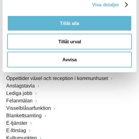
Visa detaljer
Webbadress
www.bromolla.se
Tillåt alla
Växel: 0456-82 20 00
Fax: 0456-82 22 00
Tillåt urval
Org.nr: 212000-0894
Avvisa
SNABBVAL
Öppettider växel och reception i kommunhuset
Anslagstavla
Lediga jobb
Felanmälan
Visselblåsarfunktion
Blankettsamling
E-tjänster
E-förslag
Kulturpunkten