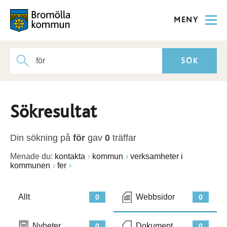
MENY
Sökresultat
Din sökning på
för
gav
0
träffar
Menade du:
kontakta
kommun
verksamheter i
kommunen
fer
Allt
Webbsidor
0
0
Nyheter
Dokument
0
0