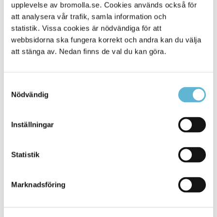
Alla platser
upplevelse av bromolla.se. Cookies används också för
1645
att analysera vår trafik, samla information och
statistik. Vissa cookies är nödvändiga för att
webbsidorna ska fungera korrekt och andra kan du välja
att stänga av. Nedan finns de val du kan göra.
Samtyckesval
Nödvändig
Inställningar
KONTAKT
Statistik
Besöksadress
Kommunhuset, Storgatan 48
Postadress
Marknadsföring
Box 18, 295 21 Bromölla
E-post
kommunstyrelsen@bromolla.se