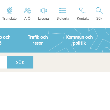
Translate
A-Ö
Lyssna
Sidkarta
Kontakt
Sök
o och
Trafik och
Kommun och
ö
resor
politik