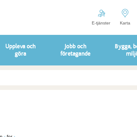
E-tjänster
Karta
Uppleva och
Jobb och
Bygga, b
göra
företagande
milj
n
fer