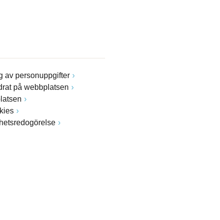
 av personuppgifter
drat på webbplatsen
latsen
kies
ghetsredogörelse