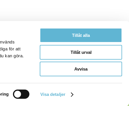
Tillåt alla
 används
iga för att
Tillåt urval
du kan göra.
Avvisa
ring
Visa detaljer