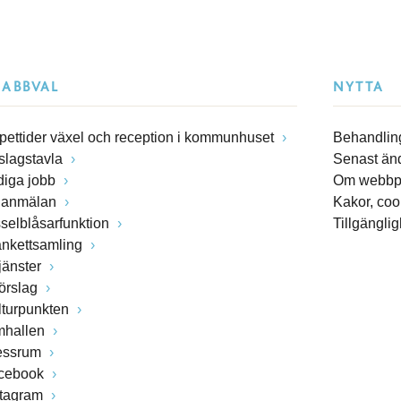
NABBVAL
NYTTA
pettider växel och reception i kommunhuset
Behandling
slagstavla
Senast än
diga jobb
Om webbp
lanmälan
Kakor, coo
sselblåsarfunktion
Tillgängli
ankettsamling
jänster
förslag
lturpunkten
mhallen
essrum
cebook
stagram