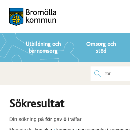
Utbildning och
Omsorg och
barnomsorg
stöd
Sökresultat
Din sökning på
för
gav
0
träffar
Menade du:
kontakta
kommun
verksamheter i kommune