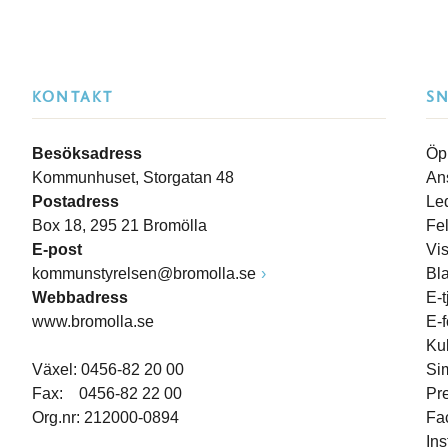
KONTAKT
S
Besöksadress
Öp
Kommunhuset, Storgatan 48
An
Postadress
Le
Box 18, 295 21 Bromölla
Fe
E-post
Vi
kommunstyrelsen@bromolla.se
Bl
Webbadress
E-t
www.bromolla.se
E-
Ku
Växel: 0456-82 20 00
Si
Fax: 0456-82 22 00
Pr
Org.nr: 212000-0894
Fa
In