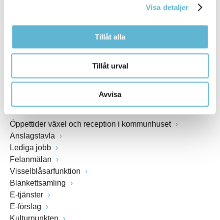
Visa detaljer
Webbadress
www.bromolla.se
Tillåt alla
Växel: 0456-82 20 00
Fax: 0456-82 22 00
Tillåt urval
Org.nr: 212000-0894
Avvisa
SNABBVAL
Öppettider växel och reception i kommunhuset
Anslagstavla
Lediga jobb
Felanmälan
Visselblåsarfunktion
Blankettsamling
E-tjänster
E-förslag
Kulturpunkten