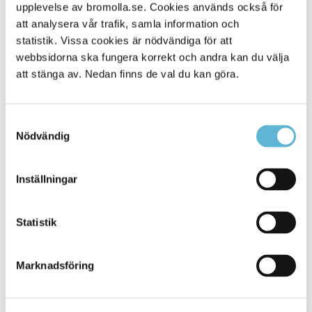
Alla platser
upplevelse av bromolla.se. Cookies används också för
1645
att analysera vår trafik, samla information och
statistik. Vissa cookies är nödvändiga för att
webbsidorna ska fungera korrekt och andra kan du välja
att stänga av. Nedan finns de val du kan göra.
Samtyckesval
Nödvändig
Inställningar
KONTAKT
Statistik
Besöksadress
Kommunhuset, Storgatan 48
Postadress
Marknadsföring
Box 18, 295 21 Bromölla
E-post
kommunstyrelsen@bromolla.se