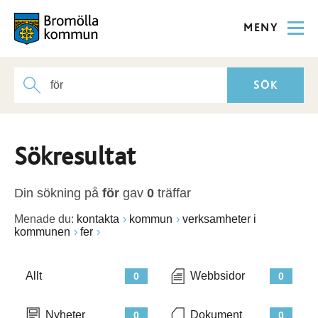
MENY
Sökresultat
Din sökning på
för
gav
0
träffar
Menade du:
kontakta
kommun
verksamheter i
kommunen
fer
Allt
Webbsidor
0
0
Nyheter
Dokument
0
0