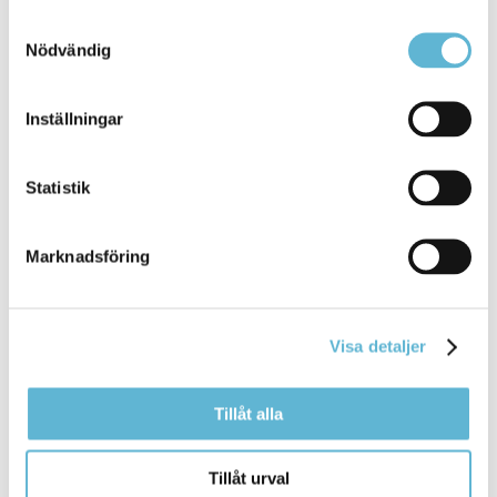
Bromölla tätort, torsdagen den 23 november kl.
Samtyckesval
18.30 i hörsalen på Kulturpunkten
Nödvändig
Bromölla Kommun
Inställningar
[Arkiverad] Sommarkonserter
för
seniorer
Statistik
4 August 2025
Marknadsföring
Nyhet
med picknickkorg, vänner och något att sitta på
för
garanterad sittplats. Ingen entréavgift. Söndag 6 ...
Visa detaljer
Sara h Vaughn, Nina Simone med flera…
VÄLKOMNA!
För
mer information kontakta Birgitta
Jansson 0709-23
Tillåt alla
Bromölla Kommun
Tillåt urval