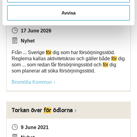
Avvisa
Nya regler
för
försörjningsstöd
17 June 2026
Nyhet
Från ... Sverige
för
dig som har försörjningsstöd.
Reglerna kallas aktivitetskrav och gäller både
för
dig
som ... som redan får försörjningsstöd och
för
dig
som planerar att söka försörjningsstöd.
Bromölla Kommun
Torkan över
för
ödlorna
9 June 2021