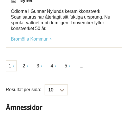
Nyhet
Ödlorna i Gunnar Nylunds keramikkonstverk
Scanisaurus har återtagit sitt fuktiga ursprung. Nu
sprutar vattnet runt dem igen. I november fyller
konstverket 50 år.
Bromölla Kommun
1
2
3
4
5
...
Resultat per sida:
Ämnessidor