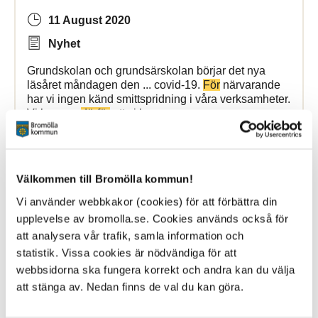
11 August 2020
Nyhet
Grundskolan och grundsärskolan börjar det nya
läsåret måndagen den ... covid-19.
För
närvarande
har vi ingen känd smittspridning i våra verksamheter.
Vi hoppas
därför
att vi kan
Bromölla Kommun
Välkommen till Bromölla kommun!
Vi använder webbkakor (cookies) för att förbättra din
Byaträff
för
Bromölla tätort
upplevelse av bromolla.se. Cookies används också för
att analysera vår trafik, samla information och
20 November 2017
statistik. Vissa cookies är nödvändiga för att
Nyhet
webbsidorna ska fungera korrekt och andra kan du välja
att stänga av. Nedan finns de val du kan göra.
Välkommen till byaträff för Bromölla tätort, torsdagen
den 23 november ... Välkommen till byaträff
för