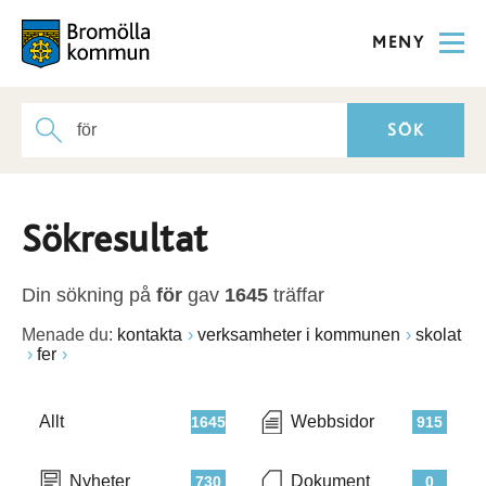
MENY
Sökresultat
Din sökning på
för
gav
1645
träffar
Menade du:
kontakta
verksamheter i kommunen
skolat
fer
Allt
Webbsidor
1645
915
Nyheter
Dokument
730
0