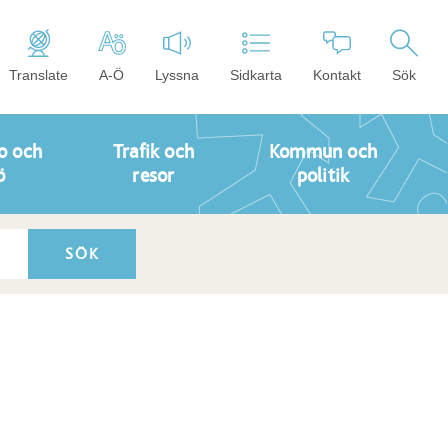
Translate
A-Ö
Lyssna
Sidkarta
Kontakt
Sök
o och
Trafik och
Kommun och
ö
resor
politik