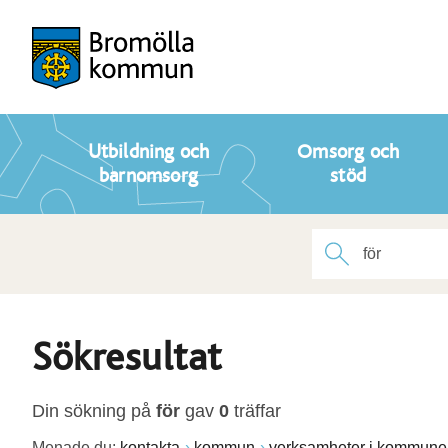
Utbildning och
Omsorg och
barnomsorg
stöd
Sökresultat
Din sökning på
för
gav
0
träffar
Menade du:
kontakta
kommun
verksamheter i kommune