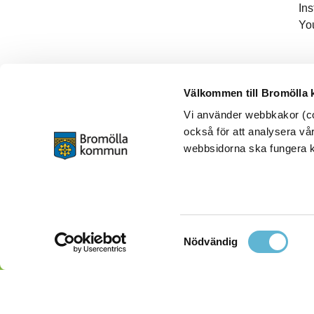
In
Yo
Välkommen till Bromölla
Vi använder webbkakor (coo
också för att analysera vår
webbsidorna ska fungera ko
Samtyckesval
Nödvändig