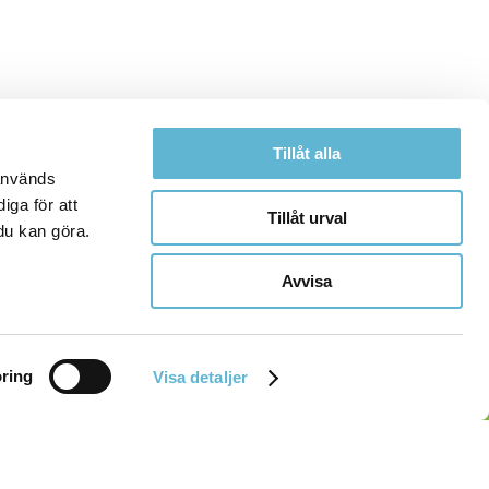
Tillåt alla
 används
iga för att
Tillåt urval
du kan göra.
Avvisa
ring
Visa detaljer