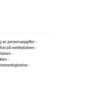
 av personuppgifter
drat på webbplatsen
latsen
kies
ghetsredogörelse