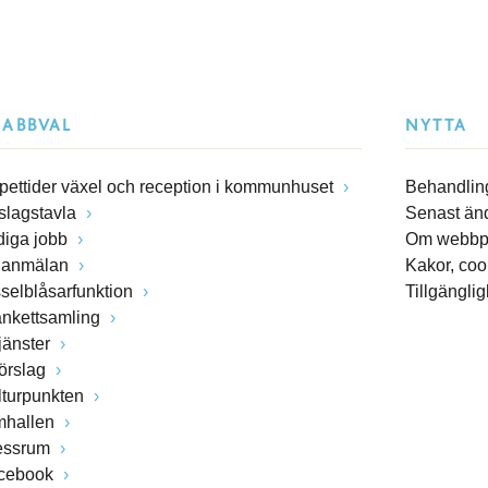
NABBVAL
NYTTA
pettider växel och reception i kommunhuset
Behandling
slagstavla
Senast än
diga jobb
Om webbp
lanmälan
Kakor, coo
sselblåsarfunktion
Tillgängli
ankettsamling
jänster
förslag
lturpunkten
mhallen
essrum
cebook