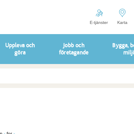
E-tjänster
Karta
Uppleva och
Jobb och
Bygga, b
göra
företagande
milj
n
fer