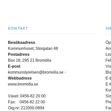
KONTAKT
S
Besöksadress
Öp
Kommunhuset, Storgatan 48
An
Postadress
Le
Box 18, 295 21 Bromölla
Fe
E-post
Vi
kommunstyrelsen@bromolla.se
Bl
Webbadress
E-t
www.bromolla.se
E-
Ku
Växel: 0456-82 20 00
Si
Fax: 0456-82 22 00
Pr
Org.nr: 212000-0894
Fa