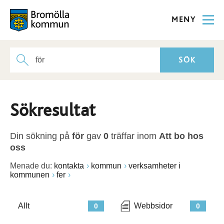
MENY
Sökresultat
Din sökning på
för
gav
0
träffar inom
Att bo hos
oss
Menade du:
kontakta
kommun
verksamheter i
kommunen
fer
Allt
Webbsidor
0
0