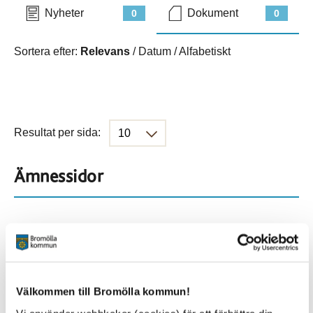
Nyheter
Dokument
0
0
Sortera efter:
Relevans
/
Datum
/
Alfabetiskt
Resultat per sida:
Ämnessidor
Hela webbplatsen
1645
Platser
Välkommen till Bromölla kommun!