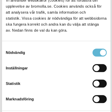
Vi använder webbkakor (cookies) för att förbättra din
upplevelse av bromolla.se. Cookies används också för
Alla platser
1645
att analysera vår trafik, samla information och
statistik. Vissa cookies är nödvändiga för att webbsidorna
ska fungera korrekt och andra kan du välja att stänga
av. Nedan finns de val du kan göra.
Samtyckesval
Nödvändig
Inställningar
KONTAKT
Statistik
Besöksadress
Kommunhuset, Storgatan 48
Postadress
Marknadsföring
Box 18, 295 21 Bromölla
E-post