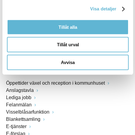
kommunstyrelsen@bromolla.se
Visa detaljer
Webbadress
www.bromolla.se
Tillåt alla
Växel: 0456-82 20 00
Fax: 0456-82 22 00
Tillåt urval
Org.nr: 212000-0894
Avvisa
SNABBVAL
Öppettider växel och reception i kommunhuset
Anslagstavla
Lediga jobb
Felanmälan
Visselblåsarfunktion
Blankettsamling
E-tjänster
E-förslag