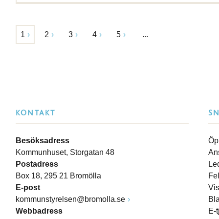
1
2
3
4
5
...
KONTAKT
S
Besöksadress
Öp
Kommunhuset, Storgatan 48
An
Postadress
Le
Box 18, 295 21 Bromölla
Fe
E-post
Vi
kommunstyrelsen@bromolla.se
Bl
Webbadress
E-t