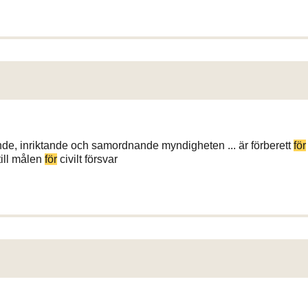
ande, inriktande och samordnande myndigheten ... är förberett
för
till målen
för
civilt försvar