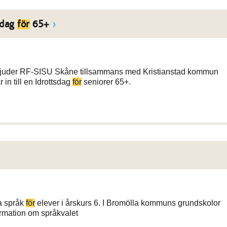
sdag
för
65+
a bjuder RF-SISU Skåne tillsammans med Kristianstad kommun
 in till en Idrottsdag
för
seniorer 65+.
na språk
för
elever i årskurs 6. I Bromölla kommuns grundskolor
rmation om språkvalet