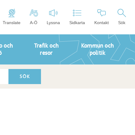
Translate
A-Ö
Lyssna
Sidkarta
Kontakt
Sök
o och
Trafik och
Kommun och
ö
resor
politik