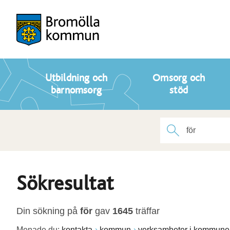
Utbildning och
Omsorg och
barnomsorg
stöd
Sökresultat
Din sökning på
för
gav
1645
träffar
Menade du:
kontakta
kommun
verksamheter i kommune