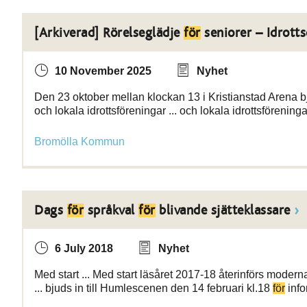
[Arkiverad] Rörelseglädje
för
seniorer – Idrott
10 November 2025
Nyhet
Den 23 oktober mellan klockan 13 i Kristianstad Aren
och lokala idrottsföreningar ... och lokala idrottsföreningar
Bromölla Kommun
Dags
för
språkval
för
blivande sjätteklassare
6 July 2018
Nyhet
Med start ... Med start läsåret 2017-18 återinförs moder
... bjuds in till Humlescenen den 14 februari kl.18
för
info