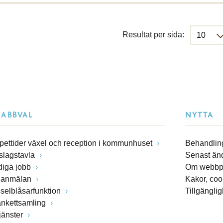
Resultat per sida:
NABBVAL
NYTTA
pettider växel och reception i kommunhuset
Behandling
slagstavla
Senast än
diga jobb
Om webbp
lanmälan
Kakor, coo
sselblåsarfunktion
Tillgängli
ankettsamling
jänster