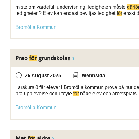
miste om värdefull undervisning, ledigheten måste
därfö
ledigheten? Elev kan endast beviljas ledighet
för
enskild
Bromölla Kommun
Prao
för
grundskolan
26 August 2025
Webbsida
I årskurs 8 får elever i Bromölla kommun prova på hur det 
bra upplevelse och utbyte
för
både elev och arbetsplats.
Bromölla Kommun
Mat
för
äldre