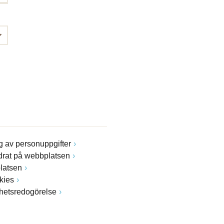
 av personuppgifter
drat på webbplatsen
latsen
kies
ghetsredogörelse