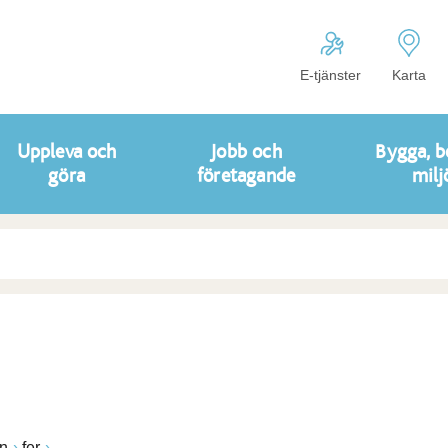
E-tjänster
Karta
Uppleva och
Jobb och
Bygga, b
göra
företagande
milj
n
fer