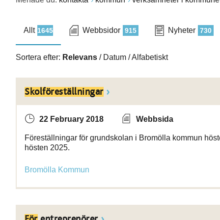
Allt
Webbsidor
Nyheter
1645
915
730
Sortera efter:
Relevans
/
Datum
/
Alfabetiskt
Skolföreställningar
22 February 2018
Webbsida
Föreställningar för grundskolan i Bromölla kommun höst
hösten 2025.
Bromölla Kommun
För
entreprenörer