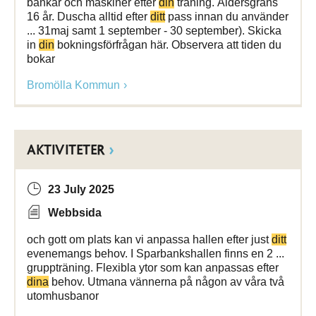
bänkar och maskiner efter
din
träning. Åldersgräns
16 år. Duscha alltid efter
ditt
pass innan du använder
... 31maj samt 1 september - 30 september). Skicka
in
din
bokningsförfrågan här. Observera att tiden du
bokar
Bromölla Kommun
AKTIVITETER
23 July 2025
Webbsida
och gott om plats kan vi anpassa hallen efter just
ditt
evenemangs behov. I Sparbankshallen finns en 2 ...
gruppträning. Flexibla ytor som kan anpassas efter
dina
behov. Utmana vännerna på någon av våra två
utomhusbanor