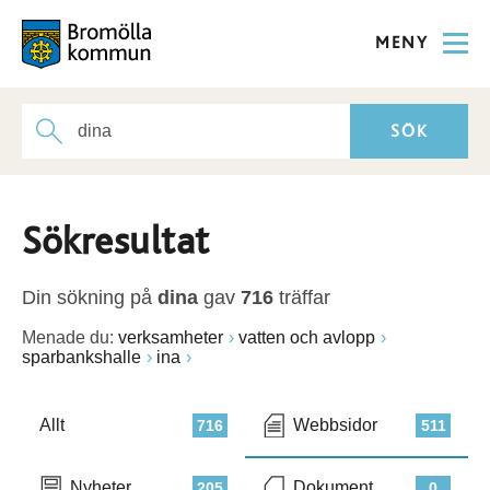
MENY
Sökresultat
Din sökning på
dina
gav
716
träffar
Menade du:
verksamheter
vatten och avlopp
sparbankshalle
ina
Allt
Webbsidor
716
511
Nyheter
Dokument
205
0