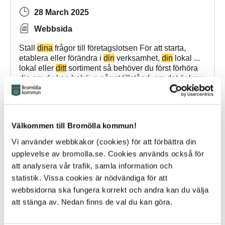
28 March 2025
Webbsida
Ställ
dina
frågor till företagslotsen För att starta,
etablera eller förändra i
din
verksamhet,
din
lokal ...
lokal eller
ditt
sortiment så behöver du först förhöra
dig om du kan behöva något tillstånd, om det är krav
Bromölla Kommun
Välkommen till Bromölla kommun!
Vi använder webbkakor (cookies) för att förbättra din
Akut hjälp
upplevelse av bromolla.se. Cookies används också för
att analysera vår trafik, samla information och
6 May 2026
statistik. Vissa cookies är nödvändiga för att
Webbsida
webbsidorna ska fungera korrekt och andra kan du välja
att stänga av. Nedan finns de val du kan göra.
Vi bygger om - mer information kommer inom kort! ...
runt och du ringer hit gratis oavsett var du bor.
Ditt