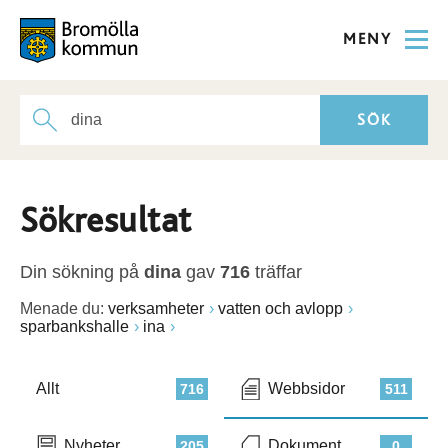
MENY
Sökresultat
Din sökning på
dina
gav
716
träffar
Menade du:
verksamheter
vatten och avlopp
sparbankshalle
ina
Allt
Webbsidor
716
511
Nyheter
Dokument
205
0