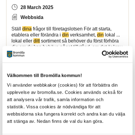
28 March 2025
Webbsida
Ställ
dina
frågor till företagslotsen För att starta,
etablera eller förändra i
din
verksamhet,
din
lokal ...
lokal eller
ditt
sortiment så behöver du först förhöra
dig om du kan behöva något tillstånd, om det är krav
Bromölla Kommun
Välkommen till Bromölla kommun!
Vi använder webbkakor (cookies) för att förbättra din
Akut hjälp
upplevelse av bromolla.se. Cookies används också för
att analysera vår trafik, samla information och
6 May 2026
statistik. Vissa cookies är nödvändiga för att
Webbsida
webbsidorna ska fungera korrekt och andra kan du välja
att stänga av. Nedan finns de val du kan göra.
Vi bygger om - mer information kommer inom kort! ...
runt och du ringer hit gratis oavsett var du bor.
Ditt