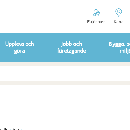
E-tjänster
Karta
Uppleva och
Jobb och
Bygga, b
göra
företagande
milj
alle
ina