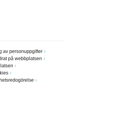
 av personuppgifter
drat på webbplatsen
latsen
kies
ghetsredogörelse