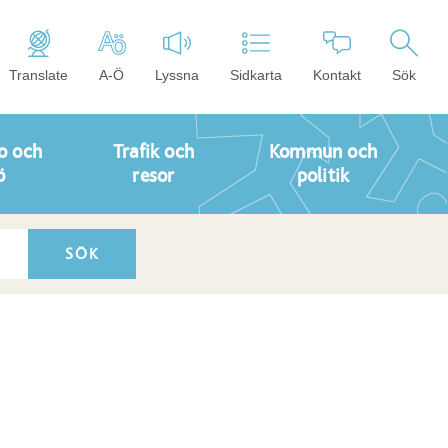
Translate
A-Ö
Lyssna
Sidkarta
Kontakt
Sök
o och
Trafik och
Kommun och
ö
resor
politik