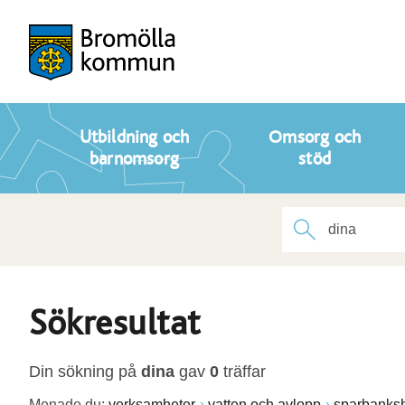
Utbildning och
Omsorg och
barnomsorg
stöd
Sökresultat
Din sökning på
dina
gav
0
träffar
Menade du:
verksamheter
vatten och avlopp
sparbanksh