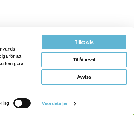
Tillåt alla
 används
iga för att
Tillåt urval
du kan göra.
Avvisa
ring
Visa detaljer