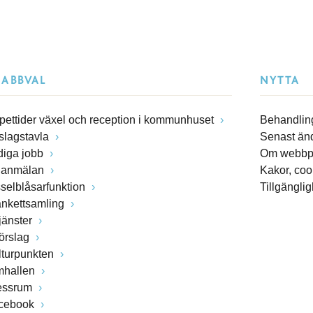
NABBVAL
NYTTA
pettider växel och reception i kommunhuset
Behandling
slagstavla
Senast än
diga jobb
Om webbp
lanmälan
Kakor, coo
sselblåsarfunktion
Tillgängli
ankettsamling
jänster
förslag
lturpunkten
mhallen
essrum
cebook