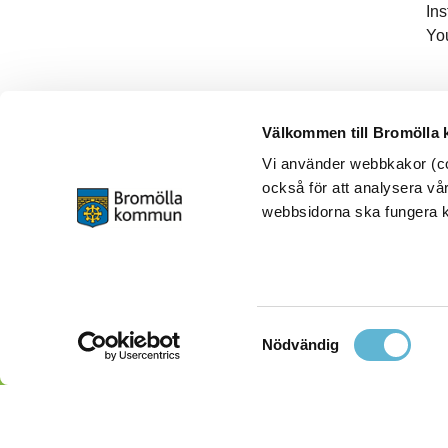
In
Yo
Välkommen till Bromölla
Vi använder webbkakor (coo
också för att analysera vår
webbsidorna ska fungera ko
Samtyckesval
Nödvändig