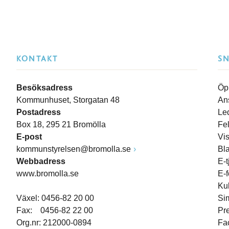
KONTAKT
S
Besöksadress
Öp
Kommunhuset, Storgatan 48
An
Postadress
Le
Box 18, 295 21 Bromölla
Fe
E-post
Vi
kommunstyrelsen@bromolla.se
Bl
Webbadress
E-t
www.bromolla.se
E-
Ku
Växel: 0456-82 20 00
Si
Fax: 0456-82 22 00
Pr
Org.nr: 212000-0894
Fa