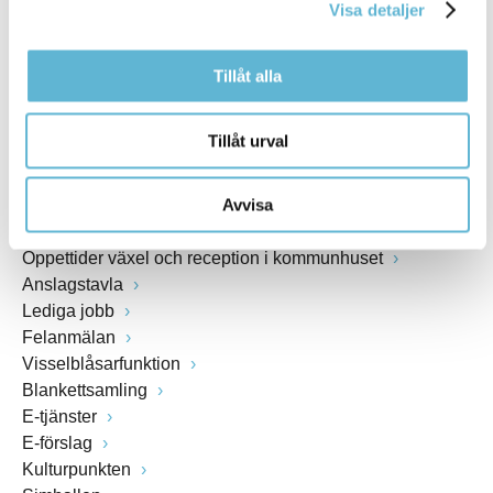
Visa detaljer
www.bromolla.se
Tillåt alla
Växel: 0456-82 20 00
Fax: 0456-82 22 00
Org.nr: 212000-0894
Tillåt urval
SNABBVAL
Avvisa
Öppettider växel och reception i kommunhuset
Anslagstavla
Lediga jobb
Felanmälan
Visselblåsarfunktion
Blankettsamling
E-tjänster
E-förslag
Kulturpunkten