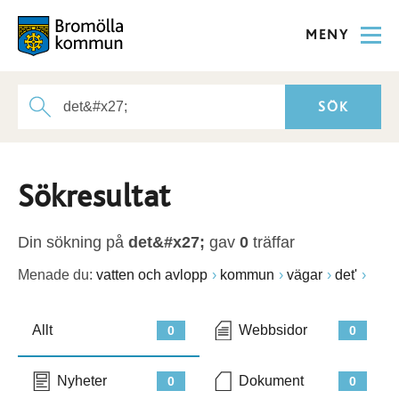
MENY
Sökresultat
Din sökning på
det&#x27;
gav
0
träffar
Menade du:
vatten och avlopp
kommun
vägar
det'
Allt
Webbsidor
0
0
Nyheter
Dokument
0
0