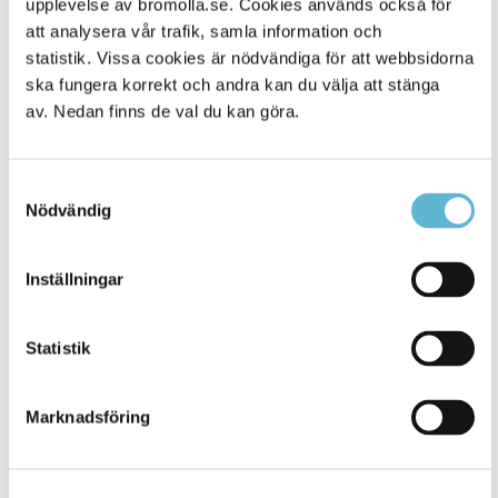
upplevelse av bromolla.se. Cookies används också för
att analysera vår trafik, samla information och
statistik. Vissa cookies är nödvändiga för att webbsidorna
ska fungera korrekt och andra kan du välja att stänga
av. Nedan finns de val du kan göra.
Samtyckesval
Nödvändig
KONTAKT
Inställningar
Besöksadress
Statistik
Kommunhuset, Storgatan 48
Postadress
Marknadsföring
Box 18, 295 21 Bromölla
E-post
kommunstyrelsen@bromolla.se
Webbadress