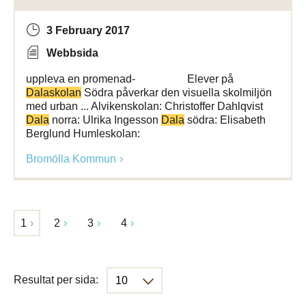
3 February 2017
Webbsida
uppleva en promenad- Elever på
Dalaskolan
Södra påverkar den visuella skolmiljön
med urban ... Alvikenskolan: Christoffer Dahlqvist
Dala
norra: Ulrika Ingesson
Dala
södra: Elisabeth
Berglund Humleskolan:
Bromölla Kommun
1
2
3
4
Resultat per sida: