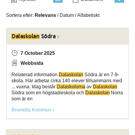
Sortera efter:
Relevans
/
Datum
/
Alfabetiskt
Dalaskolan
Södra
7 October 2025
Webbsida
Relaterad information
Dalaskolan
Södra är en 7-9-
skola. Här arbetar cirka 140 elever tillsammans med
... vuxna. Idag består
Dalaskolorna
av
Dalaskolan
Södra som en högstadieskola och
Dalaskolan
Norra
som är en
Bromölla Kommun