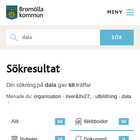
MENY
Sökresultat
Din sökning på
dala
gav
68
träffar
Menade du:
organisation
över&#x27;
utbildning
data
Allt
Webbsidor
68
40
Nyheter
Dokument
28
0