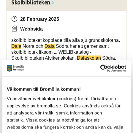
Skolbiblioteken
28 February 2025
Webbsida
skolbiblioteket kopplade tilla alla sju grundskolorna.
Dala
Norra och
Dala
Södra har ett gemensamt
skolbibliotek liksom ... WELIBkatalog -
Skolbiblioteken Alvikenskolan,
Dalaskolan
Södra,
Dalaskolan
Norra, Edenryds skola, Gualövs skola
Bromölla Kommun
Välkommen till Bromölla kommun!
Vi använder webbkakor (cookies) för att förbättra din
Elevhälsa
upplevelse av bromolla.se. Cookies används också för
att analysera vår trafik, samla information och
25 March 2025
statistik. Vissa cookies är nödvändiga för att
webbsidorna ska fungera korrekt och andra kan du välja
Webbsida