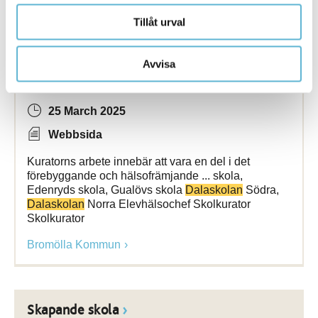
Bromölla Kommun
Tillåt urval
Avvisa
Elevhälsans psykosociala insats
25 March 2025
Webbsida
Kuratorns arbete innebär att vara en del i det
förebyggande och hälsofrämjande ... skola,
Edenryds skola, Gualövs skola
Dalaskolan
Södra,
Dalaskolan
Norra Elevhälsochef Skolkurator
Skolkurator
Bromölla Kommun
Skapande skola