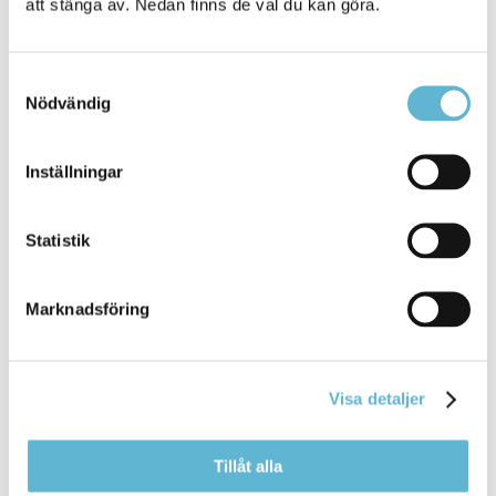
att stänga av. Nedan finns de val du kan göra.
Gualövs skola
Dalaskolan
Södra,
Dalaskolan
Norra
Alvikenskolan
Dalaskolan
Södra,
Dalaskolan
Norra
Humleskolan ... Humleskolan och gymnasieskolan
Samtyckesval
Dalaskolan
Södra och Humleskolan
Dalaskolan
Nödvändig
Norra Alvikenskolan Näsums
Bromölla Kommun
Inställningar
Statistik
Grundskola, förskoleklass, fritidshem
Marknadsföring
12 August 2025
Webbsida
Grundskolan är till för alla barn mellan sex och
Visa detaljer
sexton år. För barn som ... de yngre barnen bedrivs
på
Dalaskolan
Norra och för de äldre på
Dalaskolan
Södra. I kommunen finns inga
Tillåt alla