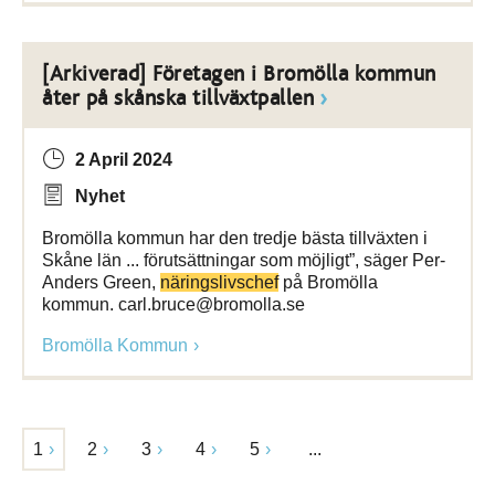
[Arkiverad] Företagen i Bromölla kommun
åter på skånska tillväxtpallen
2 April 2024
Nyhet
Bromölla kommun har den tredje bästa tillväxten i
Skåne län ... förutsättningar som möjligt”, säger Per-
Anders Green,
näringslivschef
på Bromölla
kommun. carl.bruce@bromolla.se
Bromölla Kommun
1
2
3
4
5
...