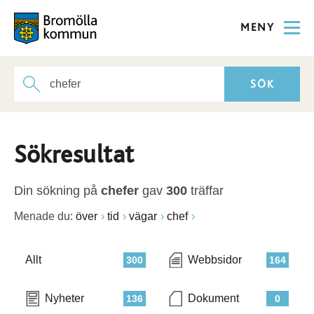
MENY
Sökresultat
Din sökning på
chefer
gav
300
träffar
Menade du:
över
tid
vägar
chef
Allt
Webbsidor
300
164
Nyheter
Dokument
136
0