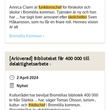
Annica Clarin är
funktionschef
för förskolor och
skolor i Bromölla kommun. Tjänsten är ny och hon
har ... har tagit över ansvaret efter
skolchefen
Sven
Håkansson, som nu får en friare roll. Hennes vision
är att
Bromölla Kommun
[Arkiverad] Biblioteket får 400 000 till
delaktighetsarbete
2 April 2024
Nyhet
Kulturrådet har beviljat Bromöllas bibliotek 400 000
kr från Stärkta ... har, säger Tomas Olsson, turism-,
kultur- och
fritidschef
i Bromölla kommun.
Projektmålet är att bibliotekslagens