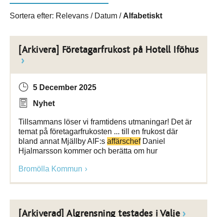
Sortera efter:
Relevans
/
Datum
/
Alfabetiskt
[Arkivera] Företagarfrukost på Hotell Iföhus
5 December 2025
Nyhet
Tillsammans löser vi framtidens utmaningar! Det är
temat på företagarfrukosten ... till en frukost där
bland annat Mjällby AIF:s
affärschef
Daniel
Hjalmarsson kommer och berätta om hur
Bromölla Kommun
[Arkiverad] Algrensning testades i Valje