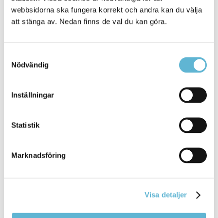
webbsidorna ska fungera korrekt och andra kan du välja
Nyhet
att stänga av. Nedan finns de val du kan göra.
Nu skickar Polisen och Bromölla kommun ut den
årliga trygghetsundersökningen ... pusselbit i vår
gemensamma lägesbild, säger
regionpolischef
Samtyckesval
Susanne Hagström Rosenqvist. Det går att svara
Nödvändig
Bromölla Kommun
Inställningar
[Arkiverad] Den bästa trygghetsmätningen
Statistik
på sex år i Bromölla kommun.
Marknadsföring
2 April 2024
Nyhet
tror har gjort utslag, säger Marie Wäppling,
Visa detaljer
kommunchef
. - Främjande och förebyggande arbete
tar tid ... verkar och vistas i Bromölla kommun. Ola