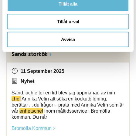
Jarevik,
chef
för lokalpolisområde Karlshamn,
Tillåt alla
Fredrik Svennegren
Bromölla Kommun
Tillåt urval
Avvisa
[Arkiverad] Filip Jönsson - kock på Vita
Sands storkök
11 September 2025
Nyhet
Sand, och efter en tid blev jag uppmanad av min
chef
Annika Velin att söka en kockutbildning,
berättar ... du frågor – prata med Annika Velin som är
vår
enhetschef
inom måltidsservice i Bromölla
kommun. Du når
Bromölla Kommun