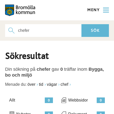
MENY
Sökresultat
Din sökning på
chefer
gav
0
träffar inom
Bygga,
bo och miljö
Menade du:
över
tid
vägar
chef
Allt
Webbsidor
0
0