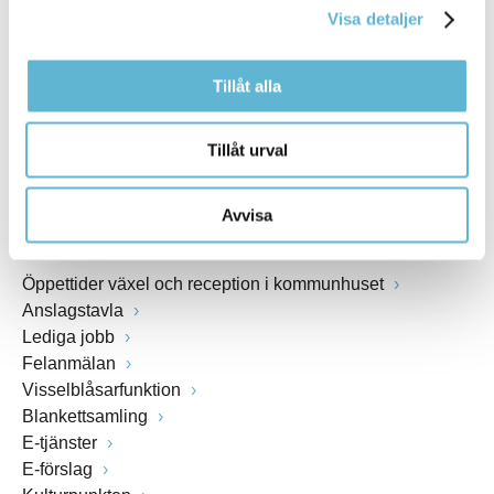
Visa detaljer
Webbadress
www.bromolla.se
Tillåt alla
Växel: 0456-82 20 00
Fax: 0456-82 22 00
Tillåt urval
Org.nr: 212000-0894
Avvisa
SNABBVAL
Öppettider växel och reception i kommunhuset
Anslagstavla
Lediga jobb
Felanmälan
Visselblåsarfunktion
Blankettsamling
E-tjänster
E-förslag