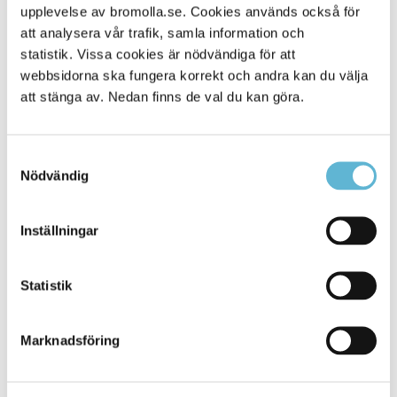
upplevelse av bromolla.se. Cookies används också för
Alla platser
300
att analysera vår trafik, samla information och
statistik. Vissa cookies är nödvändiga för att
webbsidorna ska fungera korrekt och andra kan du välja
att stänga av. Nedan finns de val du kan göra.
Samtyckesval
Nödvändig
Inställningar
KONTAKT
Statistik
Besöksadress
Kommunhuset, Storgatan 48
Postadress
Marknadsföring
Box 18, 295 21 Bromölla
E-post
kommunstyrelsen@bromolla.se