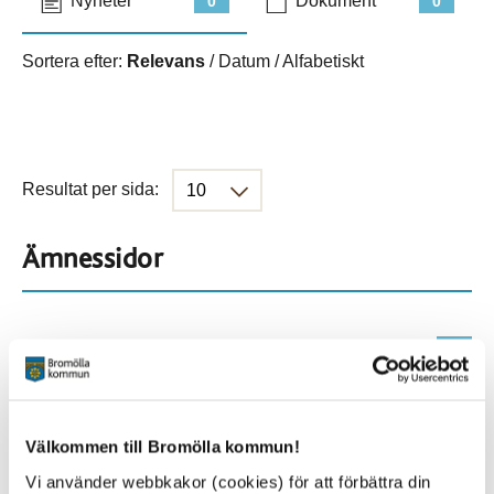
Nyheter
Dokument
0
0
Sortera efter:
Relevans
/
Datum
/
Alfabetiskt
Resultat per sida:
Ämnessidor
Hela webbplatsen
300
Platser
Välkommen till Bromölla kommun!
Vi använder webbkakor (cookies) för att förbättra din