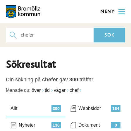
MENY
Sökresultat
Din sökning på
chefer
gav
300
träffar
Menade du:
över
tid
vägar
chef
Allt
Webbsidor
300
164
Nyheter
Dokument
136
0