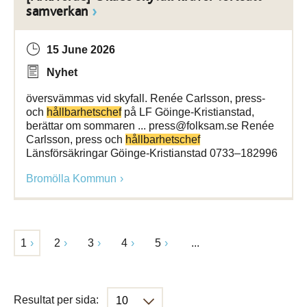
samverkan
15 June 2026
Nyhet
översvämmas vid skyfall. Renée Carlsson, press-
och
hållbarhetschef
på LF Göinge-Kristianstad,
berättar om sommaren ... press@folksam.se Renée
Carlsson, press och
hållbarhetschef
Länsförsäkringar Göinge-Kristianstad 0733–182996
Bromölla Kommun
1
2
3
4
5
...
Resultat per sida: