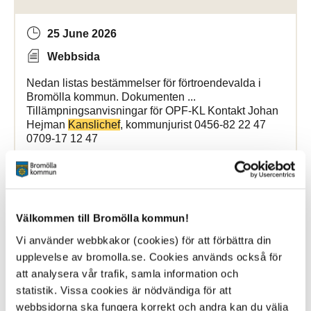
25 June 2026
Webbsida
Nedan listas bestämmelser för förtroendevalda i
Bromölla kommun. Dokumenten ...
Tillämpningsanvisningar för OPF-KL Kontakt Johan
Hejman
Kanslichef
, kommunjurist 0456-82 22 47
0709-17 12 47
Bromölla Kommun
Välkommen till Bromölla kommun!
[Arkiverad] Landshövdning Peter
Vi använder webbkakor (cookies) för att förbättra din
Danielsson på besök
upplevelse av bromolla.se. Cookies används också för
att analysera vår trafik, samla information och
24 June 2026
statistik. Vissa cookies är nödvändiga för att
Nyhet
webbsidorna ska fungera korrekt och andra kan du välja