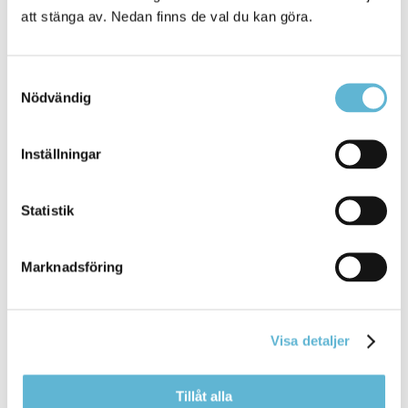
att stänga av. Nedan finns de val du kan göra.
Landshövdningen har besökt Bromölla kommun. Det
blev ett givande samtal om ... omsorg. Bromölla
kommun var representerade av
kommunchef
Marie
Samtyckesval
Wäppling, Jenny Önnevik (S) och Filip Persson
Nödvändig
Bromölla Kommun
Inställningar
Aktivitetskravet
Statistik
17 June 2026
Marknadsföring
Webbsida
välkomna att ta kontakt med Resmije Brahimi,
enhetschef
vid Arbetsmarknadsenheten. Kontakt
Visa detaljer
Resmije ... trädgårdsskötsel. Man som arbetar med
trädgårdsskötsel.
Enhetschef
0456-82 23 35 0709-
17 13 35 resmije.brahimi@bromolla
Tillåt alla