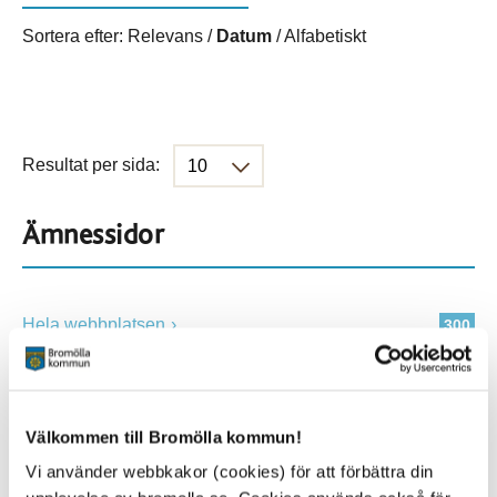
Sortera efter:
Relevans
/
Datum
/
Alfabetiskt
Resultat per sida:
Ämnessidor
Hela webbplatsen
300
Platser
Välkommen till Bromölla kommun!
Vi använder webbkakor (cookies) för att förbättra din
Alla platser
300