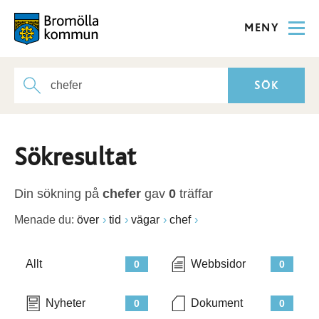
MENY
Sökresultat
Din sökning på
chefer
gav
0
träffar
Menade du:
över
tid
vägar
chef
Allt
Webbsidor
0
0
Nyheter
Dokument
0
0