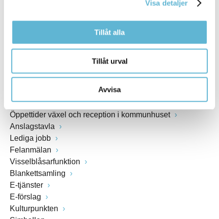
Visa detaljer
www.bromolla.se
Tillåt alla
Växel: 0456-82 20 00
Fax: 0456-82 22 00
Org.nr: 212000-0894
Tillåt urval
SNABBVAL
Avvisa
Öppettider växel och reception i kommunhuset
Anslagstavla
Lediga jobb
Felanmälan
Visselblåsarfunktion
Blankettsamling
E-tjänster
E-förslag
Kulturpunkten