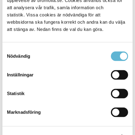
upplevelse av bromolla.se. Cookies används också för
att analysera vår trafik, samla information och
statistik. Vissa cookies är nödvändiga för att
webbsidorna ska fungera korrekt och andra kan du välja
att stänga av. Nedan finns de val du kan göra.
Samtyckesval
Nödvändig
KONTAKT
Inställningar
Besöksadress
Statistik
Kommunhuset, Storgatan 48
Postadress
Marknadsföring
Box 18, 295 21 Bromölla
E-post
kommunstyrelsen@bromolla.se
Webbadress