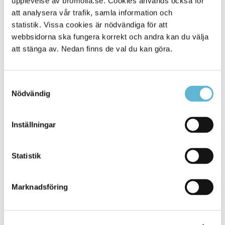
upplevelse av bromolla.se. Cookies används också för
att analysera vår trafik, samla information och
statistik. Vissa cookies är nödvändiga för att
webbsidorna ska fungera korrekt och andra kan du välja
att stänga av. Nedan finns de val du kan göra.
Samtyckesval
Nödvändig
KONTAKT
Inställningar
Besöksadress
Statistik
Kommunhuset, Storgatan 48
Postadress
Marknadsföring
Box 18, 295 21 Bromölla
E-post
kommunstyrelsen@bromolla.se
Webbadress