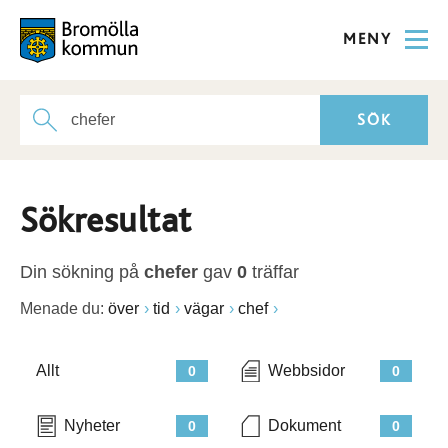
MENY
Sökresultat
Din sökning på
chefer
gav
0
träffar
Menade du:
över
tid
vägar
chef
Allt
Webbsidor
0
0
Nyheter
Dokument
0
0