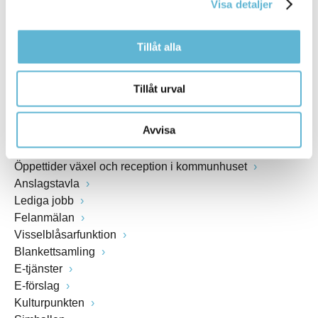
Visa detaljer
www.bromolla.se
Tillåt alla
Växel: 0456-82 20 00
Fax: 0456-82 22 00
Org.nr: 212000-0894
Tillåt urval
SNABBVAL
Avvisa
Öppettider växel och reception i kommunhuset
Anslagstavla
Lediga jobb
Felanmälan
Visselblåsarfunktion
Blankettsamling
E-tjänster
E-förslag
Kulturpunkten