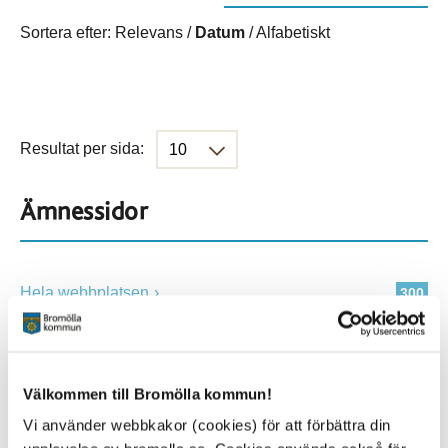
Sortera efter:
Relevans
/
Datum
/
Alfabetiskt
Resultat per sida:
Ämnessidor
Hela webbplatsen
300
Platser
Välkommen till Bromölla kommun!
Vi använder webbkakor (cookies) för att förbättra din
Alla platser
300