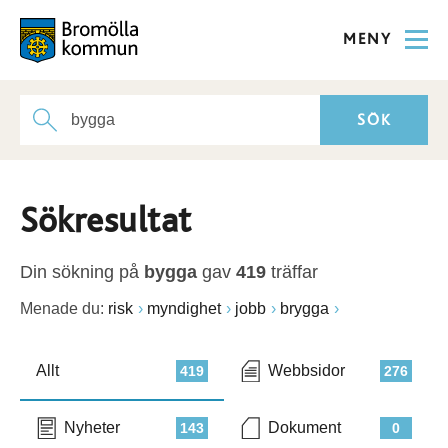
MENY
Sökresultat
Din sökning på
bygga
gav
419
träffar
Menade du:
risk
myndighet
jobb
brygga
Allt
Webbsidor
419
276
Nyheter
Dokument
143
0