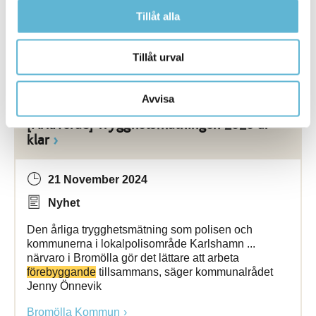
kvalitativa ... kvalitativa insatser. Framtidens
Tillåt alla
hemtjänst
bygger
vi tillsammans – med teknik som
stödjer människan, inte
Tillåt urval
Bromölla Kommun
Avvisa
[Arkiverad] Trygghetsmätningen 2020 är
klar
21 November 2024
Nyhet
Den årliga trygghetsmätning som polisen och
kommunerna i lokalpolisområde Karlshamn ...
närvaro i Bromölla gör det lättare att arbeta
förebyggande
tillsammans, säger kommunalrådet
Jenny Önnevik
Bromölla Kommun