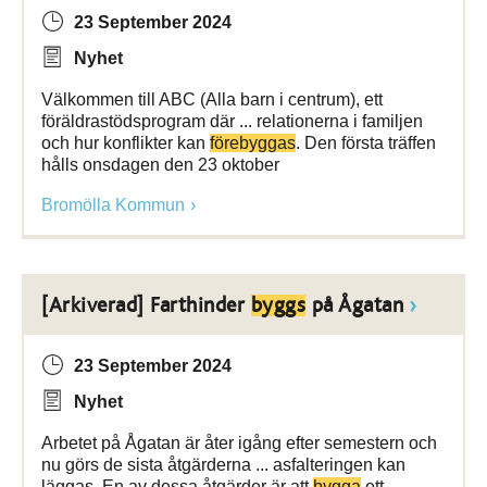
23 September 2024
Nyhet
Välkommen till ABC (Alla barn i centrum), ett
föräldrastödsprogram där ... relationerna i familjen
och hur konflikter kan
förebyggas
. Den första träffen
hålls onsdagen den 23 oktober
Bromölla Kommun
[Arkiverad] Farthinder
byggs
på Ågatan
23 September 2024
Nyhet
Arbetet på Ågatan är åter igång efter semestern och
nu görs de sista åtgärderna ... asfalteringen kan
läggas. En av dessa åtgärder är att
bygga
ett