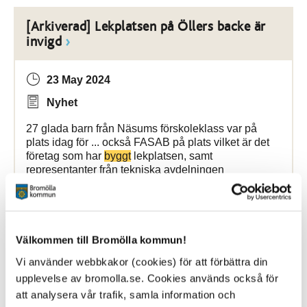
[Arkiverad] Lekplatsen på Öllers backe är
invigd
23 May 2024
Nyhet
27 glada barn från Näsums förskoleklass var på
plats idag för ... också FASAB på plats vilket är det
företag som har
byggt
lekplatsen, samt
representanter från tekniska avdelningen
Bromölla Kommun
Välkommen till Bromölla kommun!
[Arkiverad] Nytt övergångsställe vid
Vi använder webbkakor (cookies) för att förbättra din
Kulturpunkten
upplevelse av bromolla.se. Cookies används också för
att analysera vår trafik, samla information och