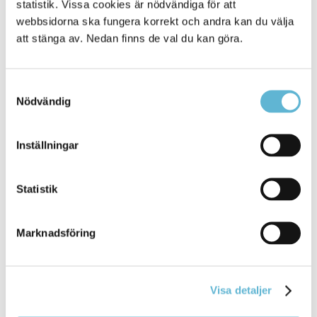
statistik. Vissa cookies är nödvändiga för att
26 September 2024
webbsidorna ska fungera korrekt och andra kan du välja
Nyhet
att stänga av. Nedan finns de val du kan göra.
Ett övergångsställe på Folkets Husgatan byggs nu i
korsningen vid Hermansens ... Ett övergångsställe
på Folkets Husgatan
byggs
nu i korsningen vid
Samtyckesval
Hermansens gata intill Kulturpunkten
Nödvändig
Bromölla Kommun
Inställningar
[Arkiverad] Rotobed, besök hos Pirkko i
Statistik
Näsum
Marknadsföring
11 September 2025
Nyhet
Visa detaljer
att medarbetarna får möjlighet att arbeta mer
förebyggande
, med färre tunga lyft och mer tid till