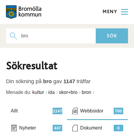
MENY
Sökresultat
Din sökning på
bro
gav
1147
träffar
Menade du:
kultur
ida
skor+bro
bron
Allt
Webbsidor
1147
700
Nyheter
Dokument
447
0