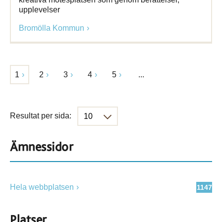
upplevelser
Bromölla Kommun
1
2
3
4
5
...
Resultat per sida:
Ämnessidor
Hela webbplatsen
1147
Platser