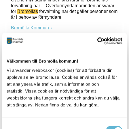
förvaltning när ... Överförmyndarnämnden ansvarar
för
Bromöllas
förvaltning när det gäller personer som
är i behov av förmyndare
Bromölla Kommun
Släktforskning
Välkommen till Bromölla kommun!
Vi använder webbkakor (cookies) för att förbättra din
12 May 2021
upplevelse av bromolla.se. Cookies används också för
Webbsida
att analysera vår trafik, samla information och
statistik. Vissa cookies är nödvändiga för att
Är du intresserad av Bromöllas lokala historia finns
det många platser att ... Är du intresserad av
webbsidorna ska fungera korrekt och andra kan du välja
Bromöllas
lokala historia finns det många platser att
att stänga av. Nedan finns de val du kan göra.
besöka. Iföverkens industrimuseum
Bromölla Kommun
Samtyckesval