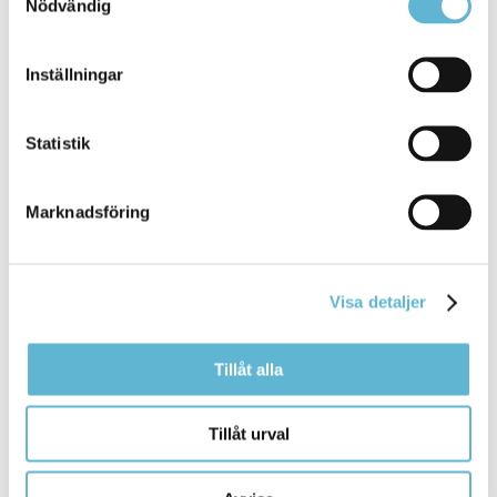
Nödvändig
Stipendier och priser
Inställningar
11 March 2026
Statistik
Webbsida
Kulturen i Bromölla ska skapas och byggas av
Marknadsföring
Bromöllas medborgare, föreningar och ... Kulturen i
Bromölla ska skapas och byggas av
Bromöllas
medborgare, föreningar och organisationer och
Visa detaljer
Bromölla Kommun
Tillåt alla
Produktion av kranvatten
Tillåt urval
24 January 2025