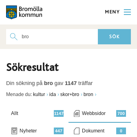
MENY
Sökresultat
Din sökning på
bro
gav
1147
träffar
Menade du:
kultur
ida
skor+bro
bron
Allt
Webbsidor
1147
700
Nyheter
Dokument
447
0