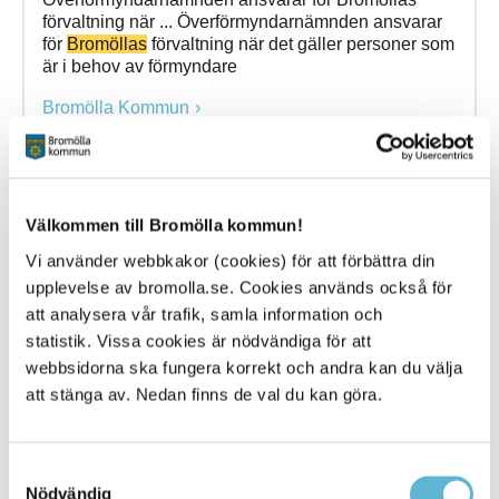
förvaltning när ... Överförmyndarnämnden ansvarar
för
Bromöllas
förvaltning när det gäller personer som
är i behov av förmyndare
Bromölla Kommun
Släktforskning
Välkommen till Bromölla kommun!
Vi använder webbkakor (cookies) för att förbättra din
12 May 2021
upplevelse av bromolla.se. Cookies används också för
Webbsida
att analysera vår trafik, samla information och
statistik. Vissa cookies är nödvändiga för att
Är du intresserad av Bromöllas lokala historia finns
webbsidorna ska fungera korrekt och andra kan du välja
det många platser att ... Är du intresserad av
att stänga av. Nedan finns de val du kan göra.
Bromöllas
lokala historia finns det många platser att
besöka. Iföverkens industrimuseum
Bromölla Kommun
Samtyckesval
Nödvändig