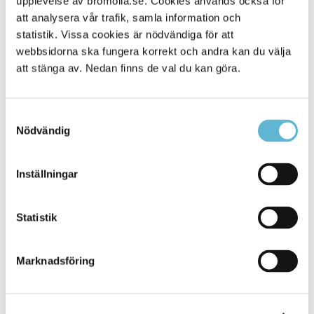
upplevelse av bromolla.se. Cookies används också för
att analysera vår trafik, samla information och
statistik. Vissa cookies är nödvändiga för att
webbsidorna ska fungera korrekt och andra kan du välja
att stänga av. Nedan finns de val du kan göra.
Samtyckesval
Nödvändig
KONTAKT
Inställningar
Besöksadress
Statistik
Kommunhuset, Storgatan 48
Postadress
Marknadsföring
Box 18, 295 21 Bromölla
E-post
kommunstyrelsen@bromolla.se
Webbadress