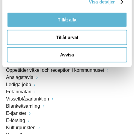
Visa detaljer
www.bromolla.se
Tillåt alla
Växel: 0456-82 20 00
Fax: 0456-82 22 00
Org.nr: 212000-0894
Tillåt urval
SNABBVAL
Avvisa
Öppettider växel och reception i kommunhuset
Anslagstavla
Lediga jobb
Felanmälan
Visselblåsarfunktion
Blankettsamling
E-tjänster
E-förslag
Kulturpunkten