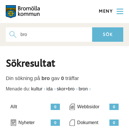
MENY
Sökresultat
Din sökning på
bro
gav
0
träffar
Menade du:
kultur
ida
skor+bro
bron
Allt
Webbsidor
0
0
Nyheter
Dokument
0
0