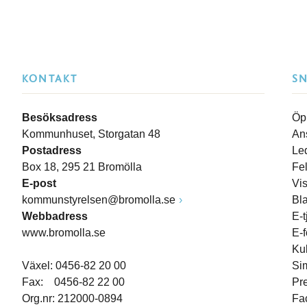
KONTAKT
S
Besöksadress
Öp
Kommunhuset, Storgatan 48
An
Postadress
Le
Box 18, 295 21 Bromölla
Fe
E-post
Vi
kommunstyrelsen@bromolla.se
Bl
Webbadress
E-t
www.bromolla.se
E-
Ku
Växel: 0456-82 20 00
Si
Fax: 0456-82 22 00
Pr
Org.nr: 212000-0894
Fa