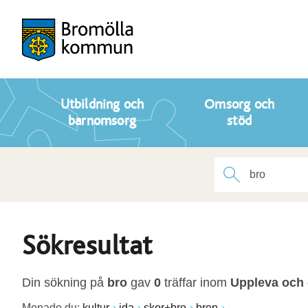
Utbildning och
Omsorg och
barnomsorg
stöd
Sökresultat
Din sökning på
bro
gav
0
träffar inom
Uppleva och
Menade du:
kultur
ida
skor+bro
bron