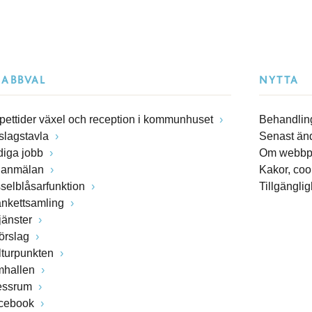
NABBVAL
NYTTA
pettider växel och reception i kommunhuset
Behandling
slagstavla
Senast än
diga jobb
Om webbp
lanmälan
Kakor, coo
sselblåsarfunktion
Tillgängli
ankettsamling
jänster
förslag
lturpunkten
mhallen
essrum
cebook