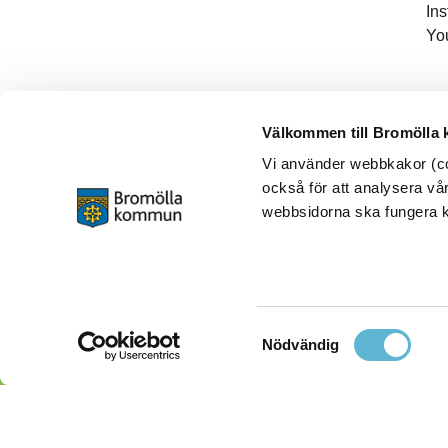
In
Yo
Välkommen till Bromölla
Vi använder webbkakor (coo
också för att analysera vår
webbsidorna ska fungera ko
Samtyckesval
Nödvändig