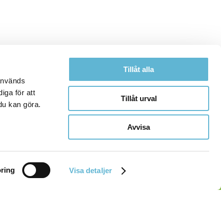
Tillåt alla
 används
iga för att
Tillåt urval
du kan göra.
Avvisa
ring
Visa detaljer