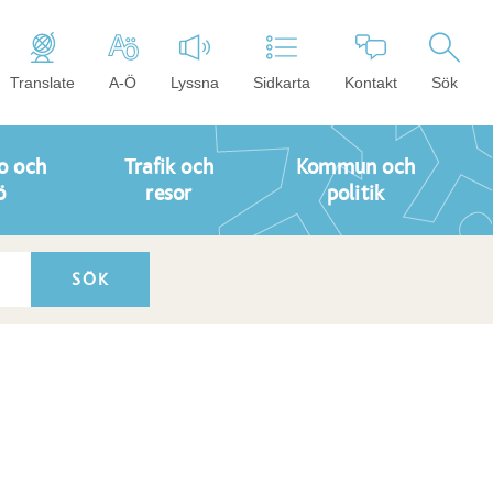
Translate
A-Ö
Lyssna
Sidkarta
Kontakt
Sök
o och
Trafik och
Kommun och
ö
resor
politik