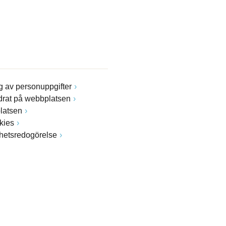
 av personuppgifter
drat på webbplatsen
latsen
kies
ghetsredogörelse