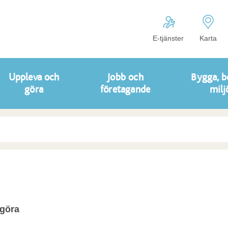
E-tjänster
Karta
Uppleva och
Jobb och
Bygga, b
göra
företagande
milj
 göra