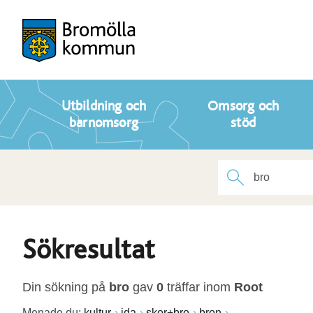
Utbildning och
Omsorg och
barnomsorg
stöd
Sökresultat
Din sökning på
bro
gav
0
träffar inom
Root
Menade du:
kultur
ida
skor+bro
bron