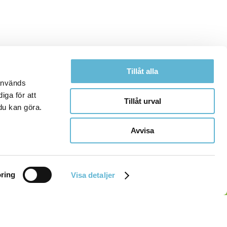
Tillåt alla
 används
iga för att
Tillåt urval
du kan göra.
Avvisa
ring
Visa detaljer