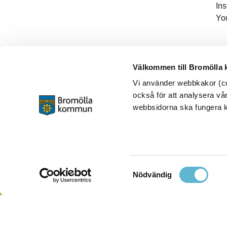
In
Yo
Välkommen till Bromölla
Vi använder webbkakor (coo
också för att analysera vår
webbsidorna ska fungera ko
Samtyckesval
Nödvändig