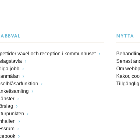
NABBVAL
NYTTA
pettider växel och reception i kommunhuset
Behandling
slagstavla
Senast än
diga jobb
Om webbp
lanmälan
Kakor, coo
sselblåsarfunktion
Tillgängli
ankettsamling
jänster
förslag
lturpunkten
mhallen
essrum
cebook