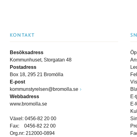
KONTAKT
S
Besöksadress
Öp
Kommunhuset, Storgatan 48
An
Postadress
Le
Box 18, 295 21 Bromölla
Fe
E-post
Vi
kommunstyrelsen@bromolla.se
Bl
Webbadress
E-t
www.bromolla.se
E-
Ku
Växel: 0456-82 20 00
Si
Fax: 0456-82 22 00
Pr
Org.nr: 212000-0894
Fa