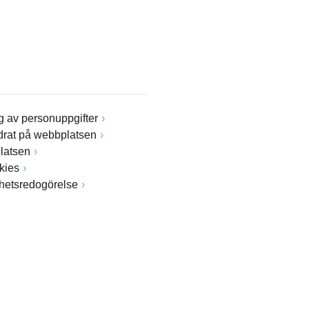
 av personuppgifter
drat på webbplatsen
latsen
kies
ghetsredogörelse