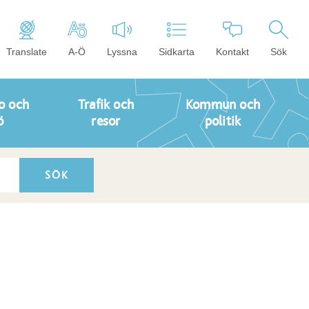
Translate
A-Ö
Lyssna
Sidkarta
Kontakt
Sök
o och
Trafik och
Kommun och
ö
resor
politik