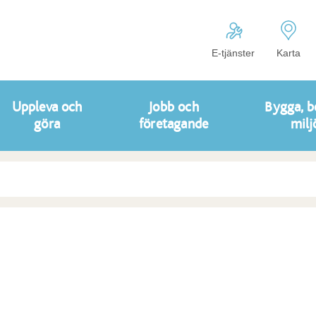
E-tjänster
Karta
Uppleva och
Jobb och
Bygga, b
göra
företagande
milj