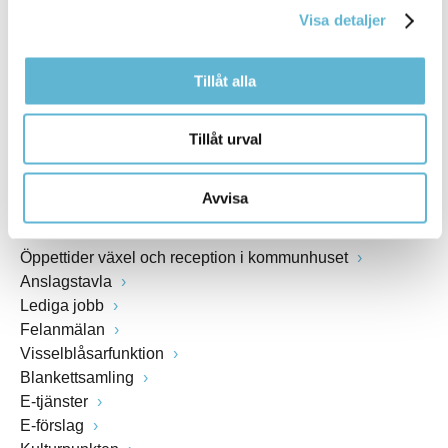
Visa detaljer
Webbadress
www.bromolla.se
Tillåt alla
Växel: 0456-82 20 00
Fax: 0456-82 22 00
Tillåt urval
Org.nr: 212000-0894
Avvisa
SNABBVAL
Öppettider växel och reception i kommunhuset
Anslagstavla
Lediga jobb
Felanmälan
Visselblåsarfunktion
Blankettsamling
E-tjänster
E-förslag