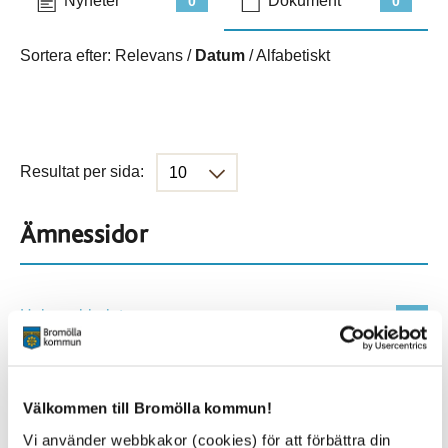
Nyheter
Dokument
0
0
Sortera efter:
Relevans
/
Datum
/
Alfabetiskt
Resultat per sida:
Ämnessidor
Hela webbplatsen
1147
Platser
Välkommen till Bromölla kommun!
Vi använder webbkakor (cookies) för att förbättra din