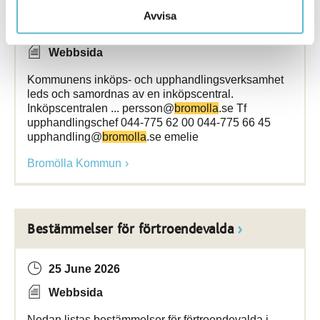
Avvisa
1 July 2026
Webbsida
Kommunens inköps- och upphandlingsverksamhet
leds och samordnas av en inköpscentral.
Inköpscentralen ... persson@
bromolla
.se Tf
upphandlingschef 044-775 62 00 044-775 66 45
upphandling@
bromolla
.se emelie
Bromölla Kommun
Bestämmelser för förtroendevalda
25 June 2026
Webbsida
Nedan listas bestämmelser för förtroendevalda i