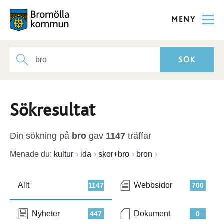
MENY
Sökresultat
Din sökning på
bro
gav
1147
träffar
Menade du:
kultur
ida
skor+bro
bron
Allt
Webbsidor
1147
700
Nyheter
Dokument
447
0