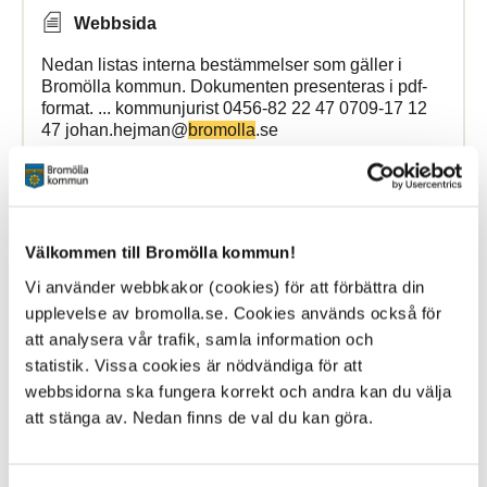
Webbsida
Nedan listas interna bestämmelser som gäller i
Bromölla kommun. Dokumenten presenteras i pdf-
format. ... kommunjurist 0456-82 22 47 0709-17 12
47 johan.hejman@
bromolla
.se
Bromölla Kommun
Välkommen till Bromölla kommun!
Ny
bro
till Åsens avfallsanläggning byggs
Vi använder webbkakor (cookies) för att förbättra din
upplevelse av bromolla.se. Cookies används också för
7 July 2026
att analysera vår trafik, samla information och
statistik. Vissa cookies är nödvändiga för att
Nyhet
webbsidorna ska fungera korrekt och andra kan du välja
Vecka 30 börjar arbetet med den nya bron till Åsens
att stänga av. Nedan finns de val du kan göra.
avfallsanläggning och de första förberedande
arbetsmomenten sker på land. Under vecka 32
påbörjas rivningen