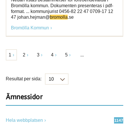
Bromölla kommun. Dokumenten presenteras i pdf-
format. ... kommunjurist 0456-82 22 47 0709-17 12
47 johan.hejman@
bromolla
.se
Bromölla Kommun
1
2
3
4
5
...
Resultat per sida:
Ämnessidor
Hela webbplatsen
1147