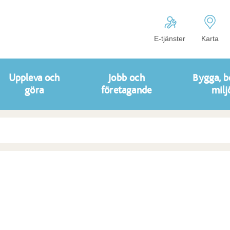
E-tjänster
Karta
Uppleva och
Jobb och
Bygga, b
göra
företagande
milj