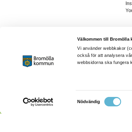
In
Yo
Välkommen till Bromölla
Vi använder webbkakor (coo
också för att analysera vår
webbsidorna ska fungera ko
Samtyckesval
Nödvändig