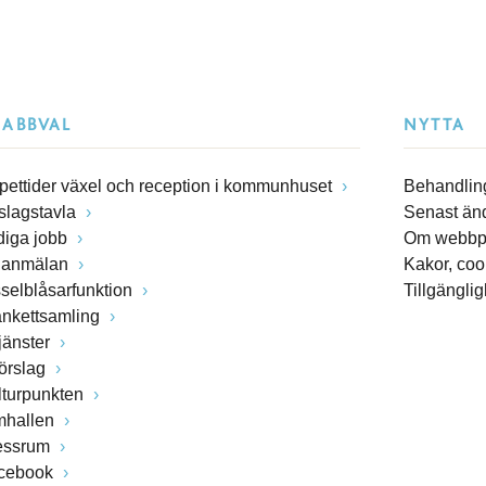
NABBVAL
NYTTA
pettider växel och reception i kommunhuset
Behandling
slagstavla
Senast än
diga jobb
Om webbp
lanmälan
Kakor, coo
sselblåsarfunktion
Tillgängli
ankettsamling
jänster
förslag
lturpunkten
mhallen
essrum
cebook