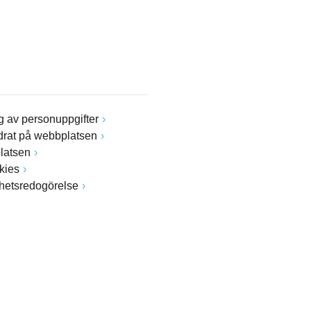
 av personuppgifter
drat på webbplatsen
latsen
kies
ghetsredogörelse