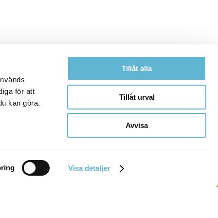
Tillåt alla
 används
iga för att
Tillåt urval
du kan göra.
Avvisa
ring
Visa detaljer