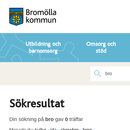
Utbildning och
Omsorg och
barnomsorg
stöd
Sökresultat
Din sökning på
bro
gav
0
träffar
Menade du:
kultur
ida
skor+bro
bron