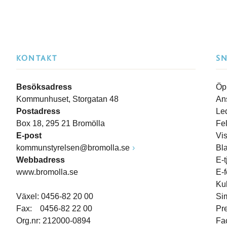
KONTAKT
S
Besöksadress
Öp
Kommunhuset, Storgatan 48
An
Postadress
Le
Box 18, 295 21 Bromölla
Fe
E-post
Vi
kommunstyrelsen@bromolla.se
Bl
Webbadress
E-t
www.bromolla.se
E-
Ku
Växel: 0456-82 20 00
Si
Fax: 0456-82 22 00
Pr
Org.nr: 212000-0894
Fa