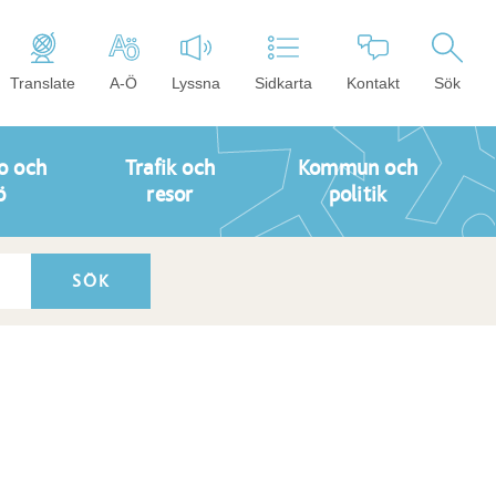
Translate
A-Ö
Lyssna
Sidkarta
Kontakt
Sök
o och
Trafik och
Kommun och
ö
resor
politik