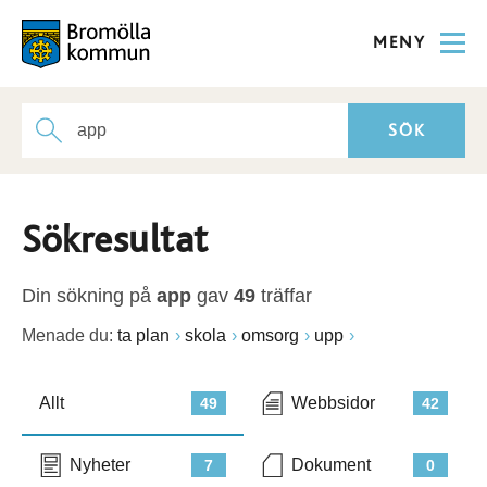
MENY
Sökresultat
Din sökning på
app
gav
49
träffar
Menade du:
ta plan
skola
omsorg
upp
Allt
Webbsidor
49
42
Nyheter
Dokument
7
0