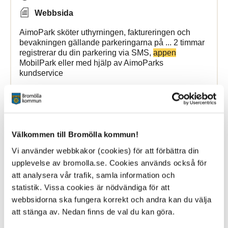
Webbsida
AimoPark sköter uthyrningen, faktureringen och
bevakningen gällande parkeringarna på ... 2 timmar
registrerar du din parkering via SMS,
appen
MobilPark eller med hjälp av AimoParks
kundservice
Bromölla Kommun
Välkommen till Bromölla kommun!
Edenrydskolans fritidshem
Vi använder webbkakor (cookies) för att förbättra din
upplevelse av bromolla.se. Cookies används också för
8 May 2024
att analysera vår trafik, samla information och
Webbsida
statistik. Vissa cookies är nödvändiga för att
webbsidorna ska fungera korrekt och andra kan du välja
Törnsångaren, ska registrera dessa aktuella
att stänga av. Nedan finns de val du kan göra.
schemtider i
appen
IST Home Skola. InfoMentor IST
Home Skola E-tjänst ... deras vårdnadshavare. I IST