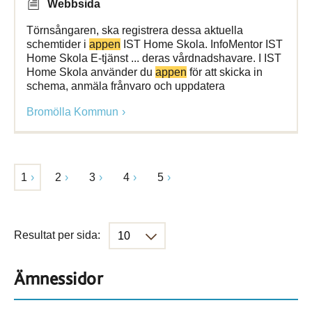
Webbsida
Törnsångaren, ska registrera dessa aktuella
schemtider i
appen
IST Home Skola. InfoMentor IST
Home Skola E-tjänst ... deras vårdnadshavare. I IST
Home Skola använder du
appen
för att skicka in
schema, anmäla frånvaro och uppdatera
Bromölla Kommun
1
2
3
4
5
Resultat per sida:
Ämnessidor