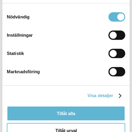
Home Skola använder du
appen
för att skicka in
schema, anmäla frånvaro och uppdatera
Samtyckesval
Nödvändig
Bromölla Kommun
Inställningar
InfoMentor
Statistik
21 August 2025
Marknadsföring
Webbsida
Bromölla kommun använder lärplattformen
InfoMentor för att stärka kommunikationen ...
Visa detaljer
smartphone, och
appen
kan laddas ner från
App
Store eller Google Play. För att koppla
appen
loggar
du in
Tillåt alla
Bromölla Kommun
Tillåt urval