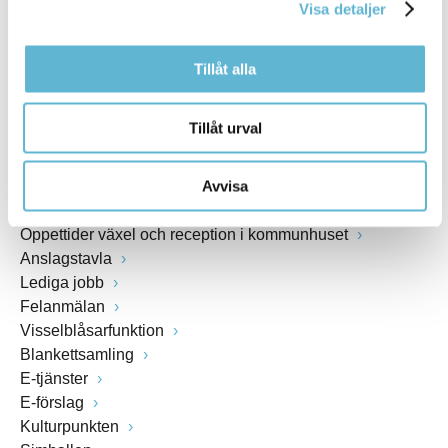
Visa detaljer
www.bromolla.se
Tillåt alla
Växel: 0456-82 20 00
Fax: 0456-82 22 00
Org.nr: 212000-0894
Tillåt urval
SNABBVAL
Avvisa
Öppettider växel och reception i kommunhuset
Anslagstavla
Lediga jobb
Felanmälan
Visselblåsarfunktion
Blankettsamling
E-tjänster
E-förslag
Kulturpunkten