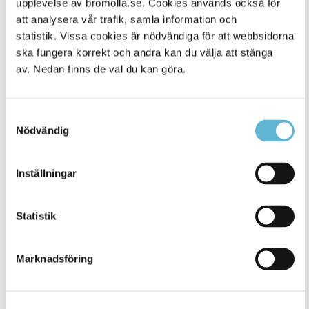
upplevelse av bromolla.se. Cookies används också för
att analysera vår trafik, samla information och
statistik. Vissa cookies är nödvändiga för att webbsidorna
ska fungera korrekt och andra kan du välja att stänga
av. Nedan finns de val du kan göra.
Samtyckesval
Nödvändig
KONTAKT
Inställningar
Besöksadress
Statistik
Kommunhuset, Storgatan 48
Postadress
Marknadsföring
Box 18, 295 21 Bromölla
E-post
kommunstyrelsen@bromolla.se
Webbadress