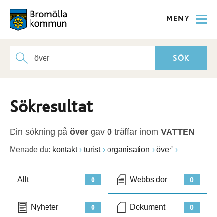
MENY
Sökresultat
Din sökning på
över
gav
0
träffar inom
VATTEN
Menade du:
kontakt
turist
organisation
över'
Allt
Webbsidor
0
0
Nyheter
Dokument
0
0