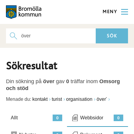
MENY
Sökresultat
Din sökning på
över
gav
0
träffar inom
Omsorg
och stöd
Menade du:
kontakt
turist
organisation
över'
Allt
Webbsidor
0
0