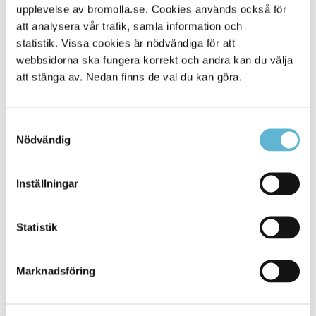
upplevelse av bromolla.se. Cookies används också för
Alla platser
500
att analysera vår trafik, samla information och
statistik. Vissa cookies är nödvändiga för att
webbsidorna ska fungera korrekt och andra kan du välja
att stänga av. Nedan finns de val du kan göra.
Samtyckesval
Nödvändig
Inställningar
KONTAKT
Statistik
Besöksadress
Kommunhuset, Storgatan 48
Postadress
Marknadsföring
Box 18, 295 21 Bromölla
E-post
kommunstyrelsen@bromolla.se