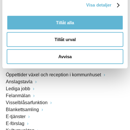
Visa detaljer
Webbadress
www.bromolla.se
Tillåt alla
Växel: 0456-82 20 00
Fax: 0456-82 22 00
Tillåt urval
Org.nr: 212000-0894
Avvisa
SNABBVAL
Öppettider växel och reception i kommunhuset
Anslagstavla
Lediga jobb
Felanmälan
Visselblåsarfunktion
Blankettsamling
E-tjänster
E-förslag