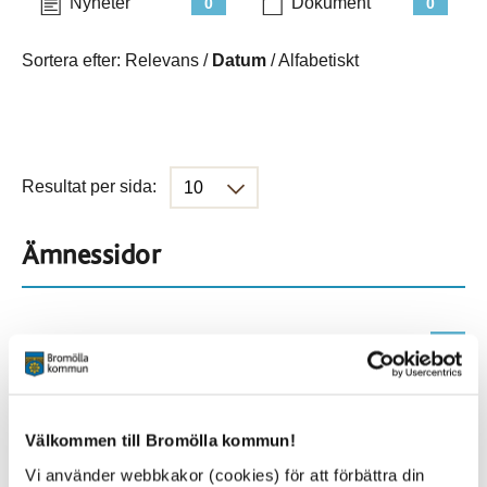
Nyheter
Dokument
0
0
Sortera efter:
Relevans
/
Datum
/
Alfabetiskt
Resultat per sida:
Ämnessidor
Hela webbplatsen
500
Platser
Välkommen till Bromölla kommun!
Vi använder webbkakor (cookies) för att förbättra din