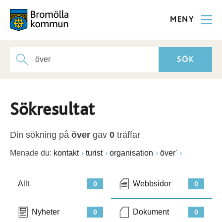
MENY
Sökresultat
Din sökning på
över
gav
0
träffar
Menade du:
kontakt
turist
organisation
över'
Allt
Webbsidor
0
0
Nyheter
Dokument
0
0