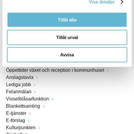
Visa detaljer
www.bromolla.se
Tillåt alla
Växel: 0456-82 20 00
Fax: 0456-82 22 00
Org.nr: 212000-0894
Tillåt urval
SNABBVAL
Avvisa
Öppettider växel och reception i kommunhuset
Anslagstavla
Lediga jobb
Felanmälan
Visselblåsarfunktion
Blankettsamling
E-tjänster
E-förslag
Kulturpunkten