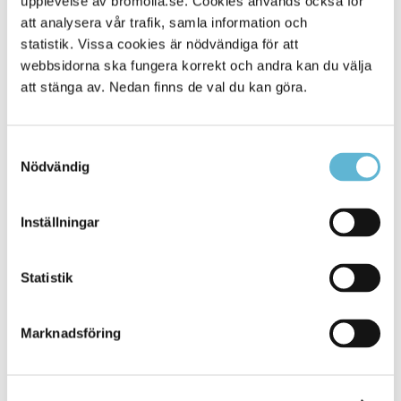
upplevelse av bromolla.se. Cookies används också för
att analysera vår trafik, samla information och
statistik. Vissa cookies är nödvändiga för att
webbsidorna ska fungera korrekt och andra kan du välja
att stänga av. Nedan finns de val du kan göra.
Samtyckesval
Nödvändig
KONTAKT
Inställningar
Besöksadress
Statistik
Kommunhuset, Storgatan 48
Postadress
Marknadsföring
Box 18, 295 21 Bromölla
E-post
kommunstyrelsen@bromolla.se
Webbadress