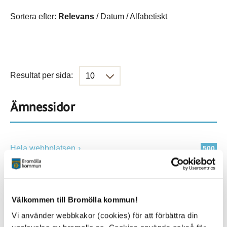
Sortera efter:
Relevans
/
Datum
/
Alfabetiskt
Resultat per sida:
Ämnessidor
Hela webbplatsen
500
Platser
Välkommen till Bromölla kommun!
Vi använder webbkakor (cookies) för att förbättra din
Alla platser
500