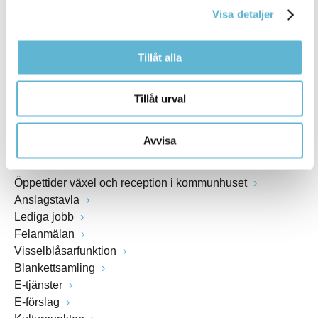
Visa detaljer
Webbadress
www.bromolla.se
Tillåt alla
Växel: 0456-82 20 00
Fax: 0456-82 22 00
Tillåt urval
Org.nr: 212000-0894
Avvisa
SNABBVAL
Öppettider växel och reception i kommunhuset
Anslagstavla
Lediga jobb
Felanmälan
Visselblåsarfunktion
Blankettsamling
E-tjänster
E-förslag