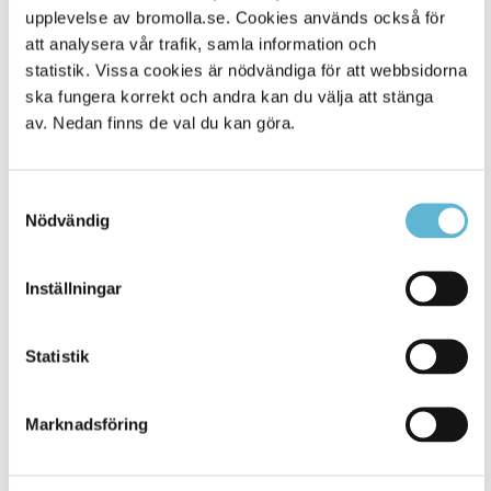
Alla platser
upplevelse av bromolla.se. Cookies används också för
500
att analysera vår trafik, samla information och
statistik. Vissa cookies är nödvändiga för att webbsidorna
ska fungera korrekt och andra kan du välja att stänga
av. Nedan finns de val du kan göra.
Samtyckesval
Nödvändig
Inställningar
KONTAKT
Statistik
Besöksadress
Kommunhuset, Storgatan 48
Postadress
Marknadsföring
Box 18, 295 21 Bromölla
E-post
kommunstyrelsen@bromolla.se