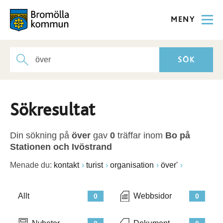
MENY
Sökresultat
Din sökning på
över
gav
0
träffar inom
Bo på
Stationen och Ivöstrand
Menade du:
kontakt
turist
organisation
över'
Allt
Webbsidor
0
0