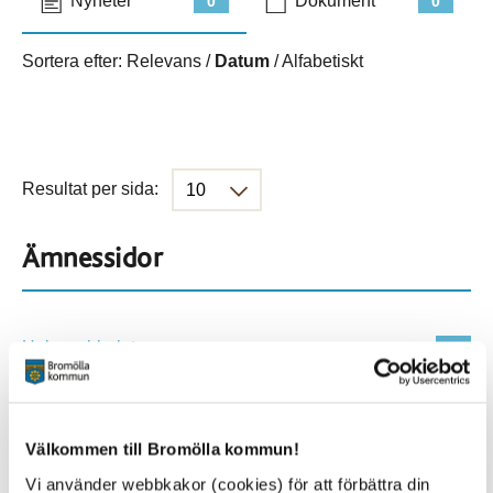
Nyheter
Dokument
0
0
Sortera efter:
Relevans
/
Datum
/
Alfabetiskt
Resultat per sida:
Ämnessidor
Hela webbplatsen
500
Platser
Välkommen till Bromölla kommun!
Vi använder webbkakor (cookies) för att förbättra din