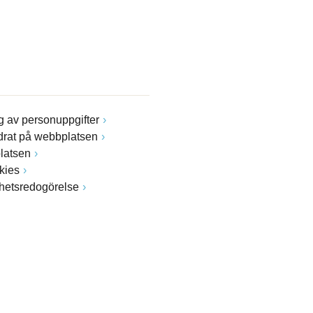
 av personuppgifter
drat på webbplatsen
latsen
kies
ghetsredogörelse