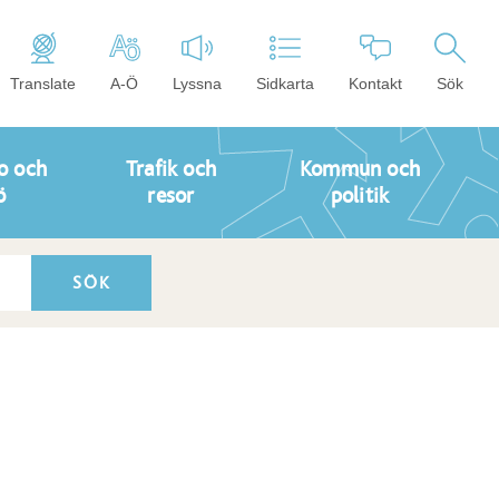
Translate
A-Ö
Lyssna
Sidkarta
Kontakt
Sök
o och
Trafik och
Kommun och
ö
resor
politik