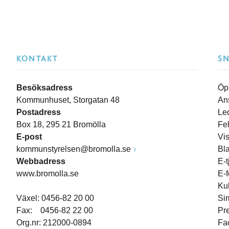
KONTAKT
S
Besöksadress
Öp
Kommunhuset, Storgatan 48
An
Postadress
Le
Box 18, 295 21 Bromölla
Fe
E-post
Vi
kommunstyrelsen@bromolla.se
Bl
Webbadress
E-t
www.bromolla.se
E-
Ku
Växel: 0456-82 20 00
Si
Fax: 0456-82 22 00
Pr
Org.nr: 212000-0894
Fa