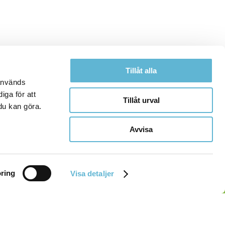
Tillåt alla
 används
iga för att
Tillåt urval
du kan göra.
Avvisa
ring
Visa detaljer