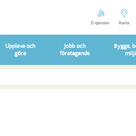
E-tjänster
Karta
Uppleva och
Jobb och
Bygga, b
göra
företagande
milj