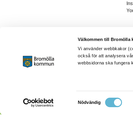
In
Yo
Välkommen till Bromölla
Vi använder webbkakor (coo
också för att analysera vår
webbsidorna ska fungera ko
Samtyckesval
Nödvändig