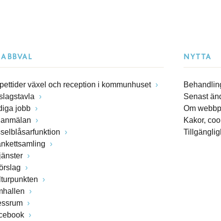
NABBVAL
NYTTA
pettider växel och reception i kommunhuset
Behandling
slagstavla
Senast än
diga jobb
Om webbp
lanmälan
Kakor, coo
sselblåsarfunktion
Tillgängli
ankettsamling
jänster
förslag
lturpunkten
mhallen
essrum
cebook