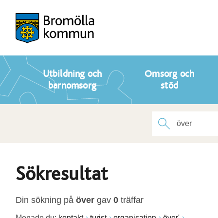
Utbildning och
Omsorg och
barnomsorg
stöd
Sökresultat
Din sökning på
över
gav
0
träffar
Menade du:
kontakt
turist
organisation
över'