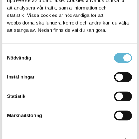
upplevelse av bromolla.se. Cookies används också för
att analysera vår trafik, samla information och
statistik. Vissa cookies är nödvändiga för att
webbsidorna ska fungera korrekt och andra kan du välja
att stänga av. Nedan finns de val du kan göra.
Samtyckesval
Nödvändig
KONTAKT
Inställningar
Besöksadress
Statistik
Kommunhuset, Storgatan 48
Postadress
Marknadsföring
Box 18, 295 21 Bromölla
E-post
kommunstyrelsen@bromolla.se
Webbadress