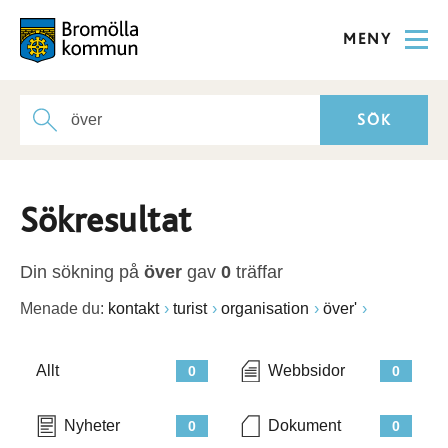
MENY
Sökresultat
Din sökning på
över
gav
0
träffar
Menade du:
kontakt
turist
organisation
över'
Allt
Webbsidor
0
0
Nyheter
Dokument
0
0