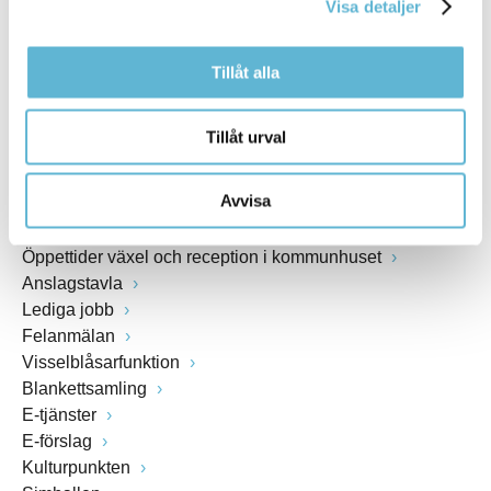
Visa detaljer
www.bromolla.se
Tillåt alla
Växel: 0456-82 20 00
Fax: 0456-82 22 00
Org.nr: 212000-0894
Tillåt urval
SNABBVAL
Avvisa
Öppettider växel och reception i kommunhuset
Anslagstavla
Lediga jobb
Felanmälan
Visselblåsarfunktion
Blankettsamling
E-tjänster
E-förslag
Kulturpunkten