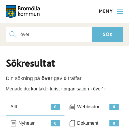
MENY
Sökresultat
Din sökning på
över
gav
0
träffar
Menade du:
kontakt
turist
organisation
över'
Allt
Webbsidor
0
0
Nyheter
Dokument
0
0