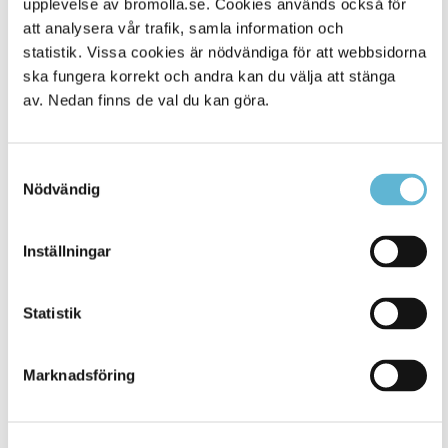
upplevelse av bromolla.se. Cookies används också för
att analysera vår trafik, samla information och
statistik. Vissa cookies är nödvändiga för att webbsidorna
ska fungera korrekt och andra kan du välja att stänga
av. Nedan finns de val du kan göra.
Samtyckesval
Nödvändig
KONTAKT
Inställningar
Besöksadress
Statistik
Kommunhuset, Storgatan 48
Postadress
Marknadsföring
Box 18, 295 21 Bromölla
E-post
kommunstyrelsen@bromolla.se
Webbadress