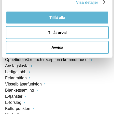
Visa detaljer
www.bromolla.se
Tillåt alla
Växel: 0456-82 20 00
Fax: 0456-82 22 00
Org.nr: 212000-0894
Tillåt urval
SNABBVAL
Avvisa
Öppettider växel och reception i kommunhuset
Anslagstavla
Lediga jobb
Felanmälan
Visselblåsarfunktion
Blankettsamling
E-tjänster
E-förslag
Kulturpunkten