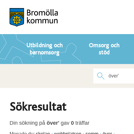
Utbildning och
Omsorg och
barnomsorg
stöd
Sökresultat
Din sökning på
över'
gav
0
träffar
Menade du:
skolan
webbplatsen
somm
över