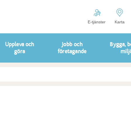
E-tjänster
Karta
Uppleva och
Jobb och
Bygga, b
göra
företagande
milj