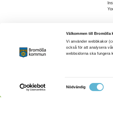
In
Yo
Välkommen till Bromölla
Vi använder webbkakor (coo
också för att analysera vår
webbsidorna ska fungera ko
Samtyckesval
Nödvändig