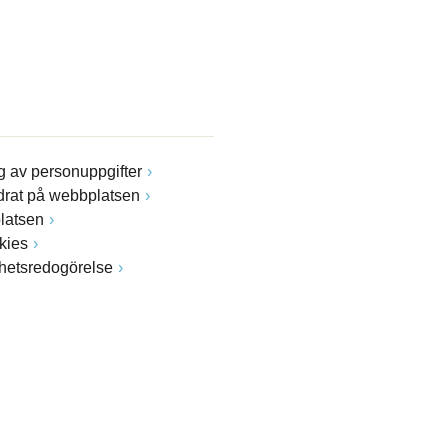
 av personuppgifter
drat på webbplatsen
latsen
kies
ghetsredogörelse