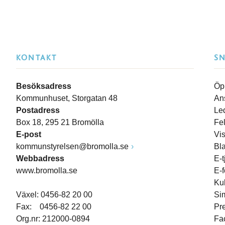
KONTAKT
S
Besöksadress
Öp
Kommunhuset, Storgatan 48
An
Postadress
Le
Box 18, 295 21 Bromölla
Fe
E-post
Vi
kommunstyrelsen@bromolla.se
Bl
Webbadress
E-t
www.bromolla.se
E-
Ku
Växel: 0456-82 20 00
Si
Fax: 0456-82 22 00
Pr
Org.nr: 212000-0894
Fa