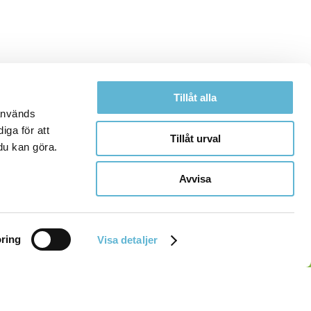
Tillåt alla
 används
iga för att
Tillåt urval
du kan göra.
Avvisa
ring
Visa detaljer