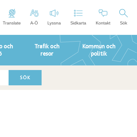
Translate
A-Ö
Lyssna
Sidkarta
Kontakt
Sök
o och
Trafik och
Kommun och
ö
resor
politik