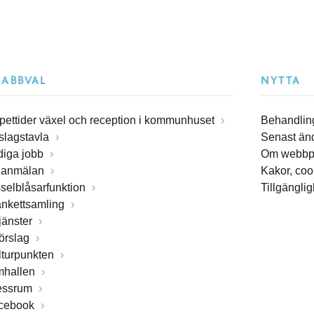
NABBVAL
NYTTA
pettider växel och reception i kommunhuset
Behandling
slagstavla
Senast än
diga jobb
Om webbp
lanmälan
Kakor, coo
sselblåsarfunktion
Tillgängli
ankettsamling
jänster
förslag
lturpunkten
mhallen
essrum
cebook