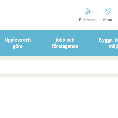
E-tjänster
Karta
Uppleva och
Jobb och
Bygga, b
göra
företagande
milj