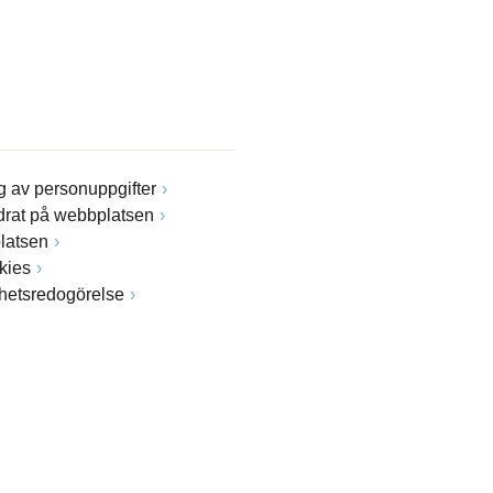
 av personuppgifter
drat på webbplatsen
latsen
kies
ghetsredogörelse