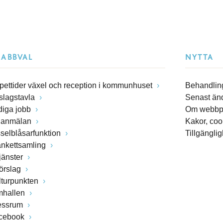
NABBVAL
NYTTA
pettider växel och reception i kommunhuset
Behandling
slagstavla
Senast än
diga jobb
Om webbp
lanmälan
Kakor, coo
sselblåsarfunktion
Tillgängli
ankettsamling
jänster
förslag
lturpunkten
mhallen
essrum
cebook