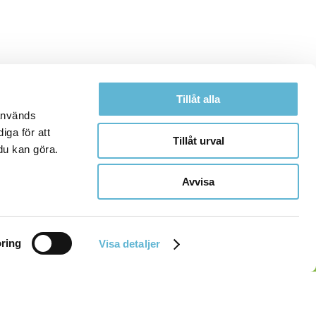
Tillåt alla
 används
iga för att
Tillåt urval
du kan göra.
Avvisa
ring
Visa detaljer