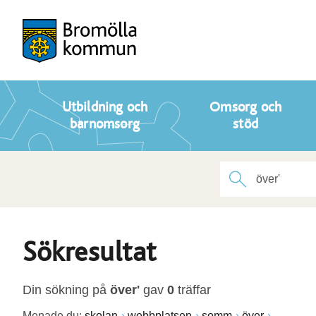
Utbildning och
Omsorg och
barnomsorg
stöd
Sökresultat
Din sökning på
över'
gav
0
träffar
Menade du:
skolan
webbplatsen
somm
över