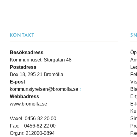
KONTAKT
S
Besöksadress
Öp
Kommunhuset, Storgatan 48
An
Postadress
Le
Box 18, 295 21 Bromölla
Fe
E-post
Vi
kommunstyrelsen@bromolla.se
Bl
Webbadress
E-t
www.bromolla.se
E-
Ku
Växel: 0456-82 20 00
Si
Fax: 0456-82 22 00
Pr
Org.nr: 212000-0894
Fa