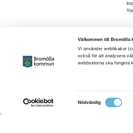
In
Yo
Välkommen till Bromölla
Vi använder webbkakor (coo
också för att analysera vår
webbsidorna ska fungera ko
Samtyckesval
Nödvändig