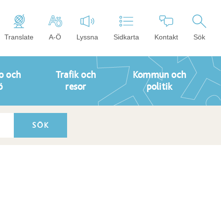
Translate
A-Ö
Lyssna
Sidkarta
Kontakt
Sök
o och
Trafik och
Kommun och
ö
resor
politik