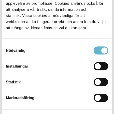
upplevelse av bromolla.se. Cookies används också för
Alla platser
500
att analysera vår trafik, samla information och
statistik. Vissa cookies är nödvändiga för att
webbsidorna ska fungera korrekt och andra kan du välja
att stänga av. Nedan finns de val du kan göra.
Samtyckesval
Nödvändig
Inställningar
KONTAKT
Statistik
Besöksadress
Kommunhuset, Storgatan 48
Postadress
Marknadsföring
Box 18, 295 21 Bromölla
E-post
kommunstyrelsen@bromolla.se