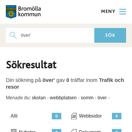
MENY
Sökresultat
Din sökning på
över'
gav
0
träffar inom
Trafik och
resor
Menade du:
skolan
webbplatsen
somm
över
Allt
Webbsidor
0
0