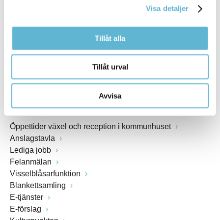
Visa detaljer
Webbadress
www.bromolla.se
Tillåt alla
Växel: 0456-82 20 00
Fax: 0456-82 22 00
Tillåt urval
Org.nr: 212000-0894
Avvisa
SNABBVAL
Öppettider växel och reception i kommunhuset
Anslagstavla
Lediga jobb
Felanmälan
Visselblåsarfunktion
Blankettsamling
E-tjänster
E-förslag