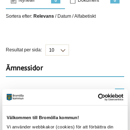
Nyheter
Dokument
0
0
Sortera efter:
Relevans
/
Datum
/
Alfabetiskt
Resultat per sida:
Ämnessidor
Hela webbplatsen
500
Platser
Välkommen till Bromölla kommun!
Vi använder webbkakor (cookies) för att förbättra din