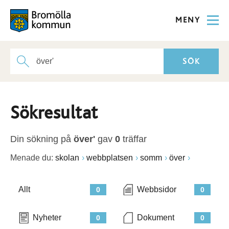
MENY
Sökresultat
Din sökning på
över'
gav
0
träffar
Menade du:
skolan
webbplatsen
somm
över
Allt
Webbsidor
0
0
Nyheter
Dokument
0
0