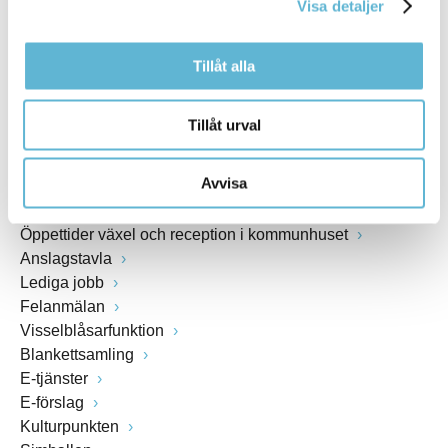
Visa detaljer
www.bromolla.se
Tillåt alla
Växel: 0456-82 20 00
Fax: 0456-82 22 00
Org.nr: 212000-0894
Tillåt urval
SNABBVAL
Avvisa
Öppettider växel och reception i kommunhuset
Anslagstavla
Lediga jobb
Felanmälan
Visselblåsarfunktion
Blankettsamling
E-tjänster
E-förslag
Kulturpunkten