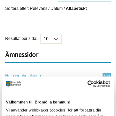
Sortera efter:
Relevans
/
Datum
/
Alfabetiskt
Resultat per sida:
Ämnessidor
Hela webbplatsen
500
Platser
Välkommen till Bromölla kommun!
Vi använder webbkakor (cookies) för att förbättra din
Alla platser
500