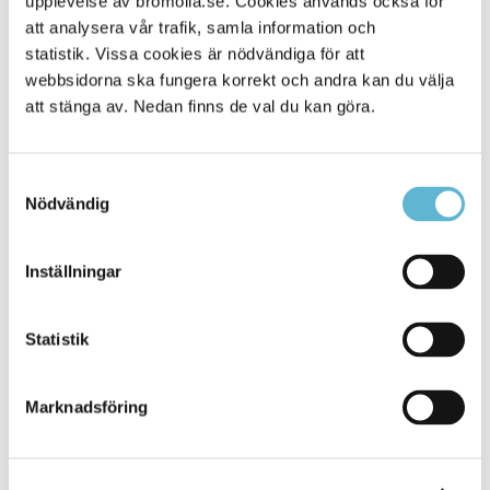
upplevelse av bromolla.se. Cookies används också för
att analysera vår trafik, samla information och
statistik. Vissa cookies är nödvändiga för att
webbsidorna ska fungera korrekt och andra kan du välja
att stänga av. Nedan finns de val du kan göra.
Samtyckesval
Nödvändig
KONTAKT
Inställningar
Besöksadress
Statistik
Kommunhuset, Storgatan 48
Postadress
Marknadsföring
Box 18, 295 21 Bromölla
E-post
kommunstyrelsen@bromolla.se
Webbadress