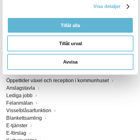
Visa detaljer
Webbadress
www.bromolla.se
Tillåt alla
Växel: 0456-82 20 00
Fax: 0456-82 22 00
Tillåt urval
Org.nr: 212000-0894
Avvisa
SNABBVAL
Öppettider växel och reception i kommunhuset
Anslagstavla
Lediga jobb
Felanmälan
Visselblåsarfunktion
Blankettsamling
E-tjänster
E-förslag