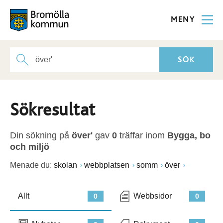
MENY
Sökresultat
Din sökning på
över'
gav
0
träffar inom
Bygga, bo
och miljö
Menade du:
skolan
webbplatsen
somm
över
Allt
Webbsidor
0
0