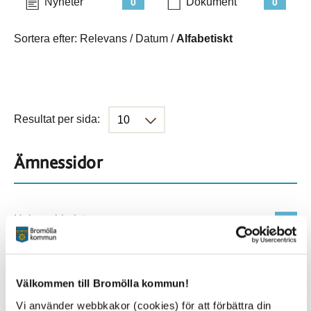
Nyheter
Dokument
0
0
Sortera efter:
Relevans
/
Datum
/
Alfabetiskt
Resultat per sida:
Ämnessidor
Hela webbplatsen
500
Platser
Välkommen till Bromölla kommun!
Vi använder webbkakor (cookies) för att förbättra din