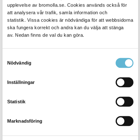
Alla platser
upplevelse av bromolla.se. Cookies används också för
500
att analysera vår trafik, samla information och
statistik. Vissa cookies är nödvändiga för att webbsidorna
ska fungera korrekt och andra kan du välja att stänga
av. Nedan finns de val du kan göra.
Samtyckesval
Nödvändig
Inställningar
KONTAKT
Statistik
Besöksadress
Kommunhuset, Storgatan 48
Postadress
Marknadsföring
Box 18, 295 21 Bromölla
E-post
kommunstyrelsen@bromolla.se