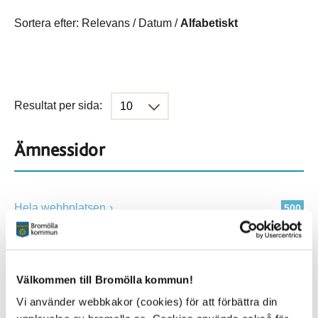
Sortera efter:
Relevans
/
Datum
/
Alfabetiskt
Resultat per sida:
Ämnessidor
Hela webbplatsen
500
Platser
Välkommen till Bromölla kommun!
Vi använder webbkakor (cookies) för att förbättra din
Alla platser
500