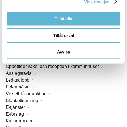
Visa detaljer
www.bromolla.se
Tillåt alla
Växel: 0456-82 20 00
Fax: 0456-82 22 00
Org.nr: 212000-0894
Tillåt urval
SNABBVAL
Avvisa
Öppettider växel och reception i kommunhuset
Anslagstavla
Lediga jobb
Felanmälan
Visselblåsarfunktion
Blankettsamling
E-tjänster
E-förslag
Kulturpunkten