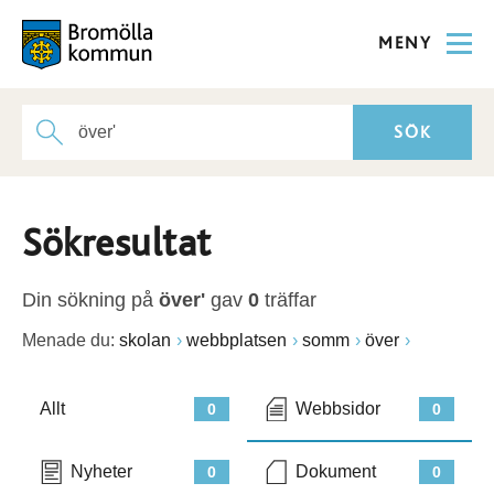
MENY
Sökresultat
Din sökning på
över'
gav
0
träffar
Menade du:
skolan
webbplatsen
somm
över
Allt
Webbsidor
0
0
Nyheter
Dokument
0
0