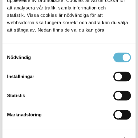
upplevelse av bromolla.se. Cookies används också för
att analysera vår trafik, samla information och
statistik. Vissa cookies är nödvändiga för att
webbsidorna ska fungera korrekt och andra kan du välja
att stänga av. Nedan finns de val du kan göra.
Samtyckesval
Nödvändig
KONTAKT
Inställningar
Besöksadress
Statistik
Kommunhuset, Storgatan 48
Postadress
Marknadsföring
Box 18, 295 21 Bromölla
E-post
kommunstyrelsen@bromolla.se
Webbadress