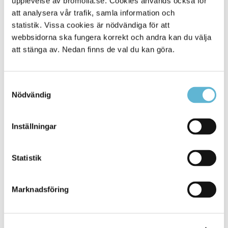
upplevelse av bromolla.se. Cookies används också för
att analysera vår trafik, samla information och
statistik. Vissa cookies är nödvändiga för att
webbsidorna ska fungera korrekt och andra kan du välja
att stänga av. Nedan finns de val du kan göra.
Samtyckesval
Nödvändig
KONTAKT
Inställningar
Besöksadress
Statistik
Kommunhuset, Storgatan 48
Postadress
Marknadsföring
Box 18, 295 21 Bromölla
E-post
kommunstyrelsen@bromolla.se
Webbadress