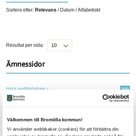
Sortera efter:
Relevans
/
Datum
/
Alfabetiskt
Resultat per sida:
Ämnessidor
Hela webbplatsen
500
Platser
Välkommen till Bromölla kommun!
Vi använder webbkakor (cookies) för att förbättra din
Alla platser
500