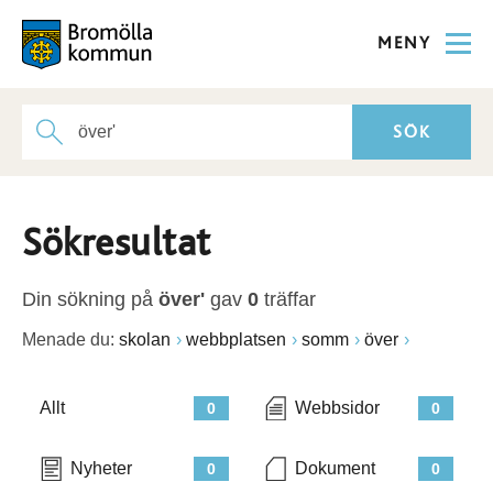
MENY
Sökresultat
Din sökning på
över'
gav
0
träffar
Menade du:
skolan
webbplatsen
somm
över
Allt
Webbsidor
0
0
Nyheter
Dokument
0
0