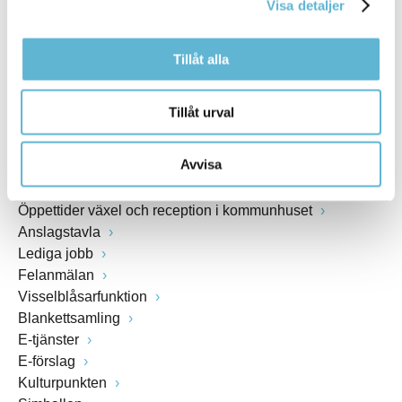
Visa detaljer
www.bromolla.se
Tillåt alla
Växel: 0456-82 20 00
Fax: 0456-82 22 00
Org.nr: 212000-0894
Tillåt urval
SNABBVAL
Avvisa
Öppettider växel och reception i kommunhuset
Anslagstavla
Lediga jobb
Felanmälan
Visselblåsarfunktion
Blankettsamling
E-tjänster
E-förslag
Kulturpunkten