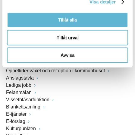
Visa detaljer
www.bromolla.se
Tillåt alla
Växel: 0456-82 20 00
Fax: 0456-82 22 00
Org.nr: 212000-0894
Tillåt urval
SNABBVAL
Avvisa
Öppettider växel och reception i kommunhuset
Anslagstavla
Lediga jobb
Felanmälan
Visselblåsarfunktion
Blankettsamling
E-tjänster
E-förslag
Kulturpunkten