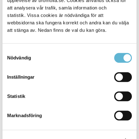
upplevelse av bromolla.se. Cookies används också för
att analysera vår trafik, samla information och
statistik. Vissa cookies är nödvändiga för att
webbsidorna ska fungera korrekt och andra kan du välja
att stänga av. Nedan finns de val du kan göra.
Samtyckesval
Nödvändig
KONTAKT
Inställningar
Besöksadress
Statistik
Kommunhuset, Storgatan 48
Postadress
Marknadsföring
Box 18, 295 21 Bromölla
E-post
kommunstyrelsen@bromolla.se
Webbadress