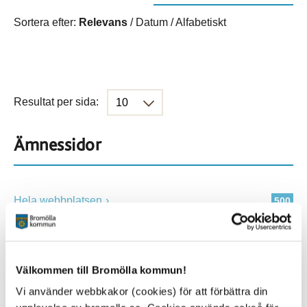
Sortera efter:
Relevans
/
Datum
/
Alfabetiskt
Resultat per sida:
Ämnessidor
Hela webbplatsen
500
Platser
Välkommen till Bromölla kommun!
Vi använder webbkakor (cookies) för att förbättra din
Alla platser
500