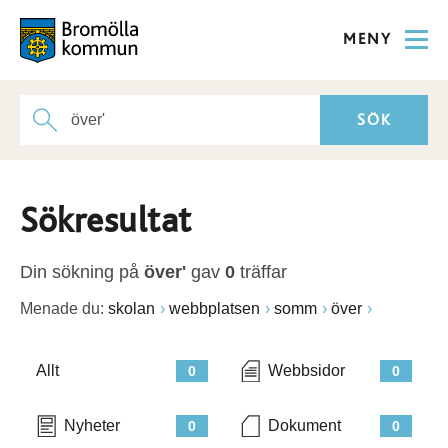
MENY
Sökresultat
Din sökning på
över'
gav
0
träffar
Menade du:
skolan
webbplatsen
somm
över
Allt
Webbsidor
0
0
Nyheter
Dokument
0
0