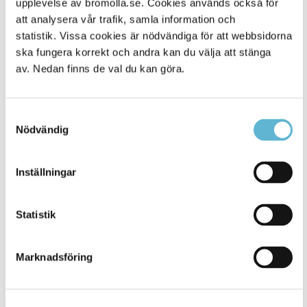
upplevelse av bromolla.se. Cookies används också för
att analysera vår trafik, samla information och
statistik. Vissa cookies är nödvändiga för att webbsidorna
ska fungera korrekt och andra kan du välja att stänga
av. Nedan finns de val du kan göra.
Samtyckesval
Nödvändig
KONTAKT
Inställningar
Besöksadress
Statistik
Kommunhuset, Storgatan 48
Postadress
Marknadsföring
Box 18, 295 21 Bromölla
E-post
kommunstyrelsen@bromolla.se
Webbadress