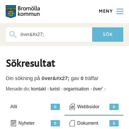
MENY
Sökresultat
Din sökning på
över&#x27;
gav
0
träffar
Menade du:
kontakt
turist
organisation
över'
Allt
Webbsidor
0
0
Nyheter
Dokument
0
0