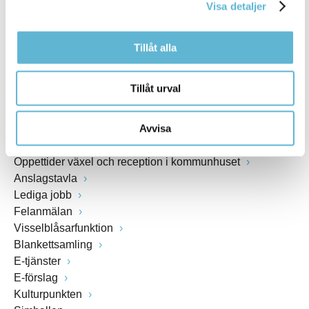
Visa detaljer
www.bromolla.se
Tillåt alla
Växel: 0456-82 20 00
Fax: 0456-82 22 00
Org.nr: 212000-0894
Tillåt urval
SNABBVAL
Avvisa
Öppettider växel och reception i kommunhuset
Anslagstavla
Lediga jobb
Felanmälan
Visselblåsarfunktion
Blankettsamling
E-tjänster
E-förslag
Kulturpunkten