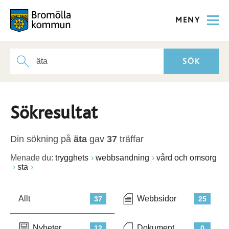
MENY
Sökresultat
Din sökning på
äta
gav
37
träffar
Menade du:
trygghets
webbsandning
vård och omsorg
sta
Allt
Webbsidor
37
25
Nyheter
Dokument
12
0