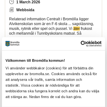
1 March 2026
Webbsida
Relaterad information Centralt i Bromölla ligger
Alvikenskolan som är en F-6 skola ... sagoläsning,
musik, rytmik eller spel och pussel. Vi
äter
frukost
och mellanmål i Tunnbyskolans matsal. Så
Bromölla Kommun
Välkommen till Bromölla kommun!
Alvikenskolans fritidshem
Vi använder webbkakor (cookies) för att förbättra din
upplevelse av bromolla.se. Cookies används också för
1 March 2026
att analysera vår trafik, samla information och
statistik. Vissa cookies är nödvändiga för att
Webbsida
webbsidorna ska fungera korrekt och andra kan du välja
Alvikenskolans fritidshem erbjuder trygg och
att stänga av. Nedan finns de val du kan göra.
pedagogisk verksamhet där eleverna ...
sagoläsning, musik, rytmik eller spel och pussel. Vi