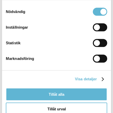
äter
frukost och mellanmål i Tunnbyskolans matsal.
Samtyckesval
Registrering
Nödvändig
Bromölla Kommun
Inställningar
[Arkiverad] Carolina Klüft på besök i
Statistik
Bromölla Kommun
Marknadsföring
28 November 2025
Nyhet
Tisdagen den 25 november gästades Bromölla
Visa detaljer
kommun av Carolina Klüft, ... lyckas. Som
elitidrottare var det viktigt för mig att
äta
, träna och
sova ordentligt, men det fanns ingen möjlighet
Tillåt alla
Bromölla Kommun
Tillåt urval