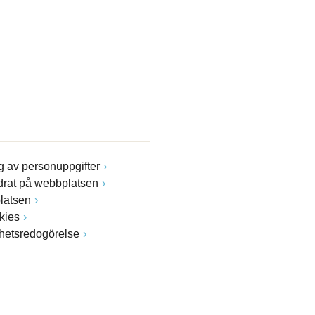
 av personuppgifter
drat på webbplatsen
latsen
kies
ghetsredogörelse