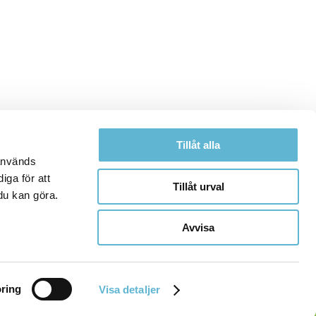
Tillåt alla
 används
iga för att
Tillåt urval
du kan göra.
Avvisa
ring
Visa detaljer