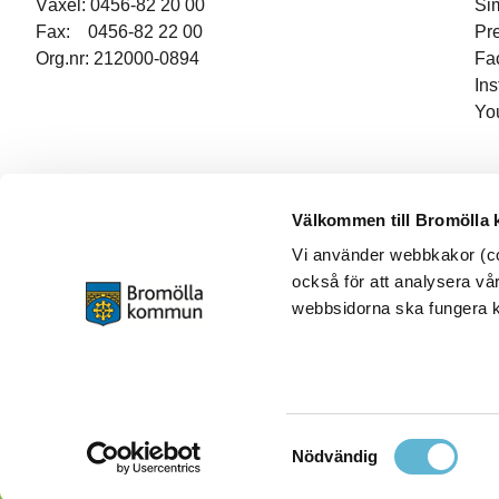
Växel: 0456-82 20 00
Si
Fax: 0456-82 22 00
Pr
Org.nr: 212000-0894
Fa
In
Yo
Välkommen till Bromölla
Vi använder webbkakor (coo
också för att analysera vår
webbsidorna ska fungera ko
Samtyckesval
Nödvändig