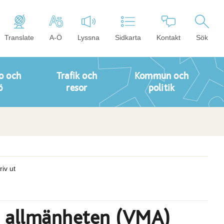
Translate
A-Ö
Lyssna
Sidkarta
Kontakt
Sök
o och
Trafik och
Kommun och
ö
resor
politik
riv ut
ll allmänheten (VMA)