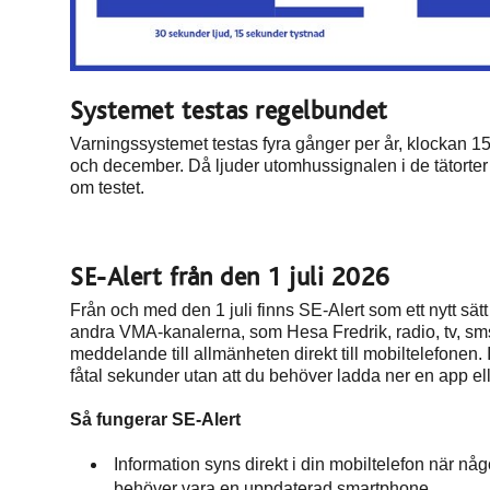
Systemet testas regelbundet
Varningssystemet testas fyra gånger per år, klockan 15
och december. Då ljuder utomhussignalen i de tätorte
om testet.
SE-Alert från den 1 juli 2026
Från och med den 1 juli finns SE-Alert som ett nytt s
andra VMA-kanalerna, som Hesa Fredrik, radio, tv, sms oc
meddelande till allmänheten direkt till mobiltelefonen.
fåtal sekunder utan att du behöver ladda ner en app ell
Så fungerar SE-Alert
Information syns direkt i din mobiltelefon när någ
behöver vara en uppdaterad smartphone.