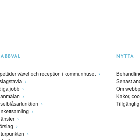
NABBVAL
NYTTA
pettider växel och reception i kommunhuset
Behandling
slagstavla
Senast än
diga jobb
Om webbp
lanmälan
Kakor, coo
sselblåsarfunktion
Tillgängli
ankettsamling
jänster
förslag
lturpunkten