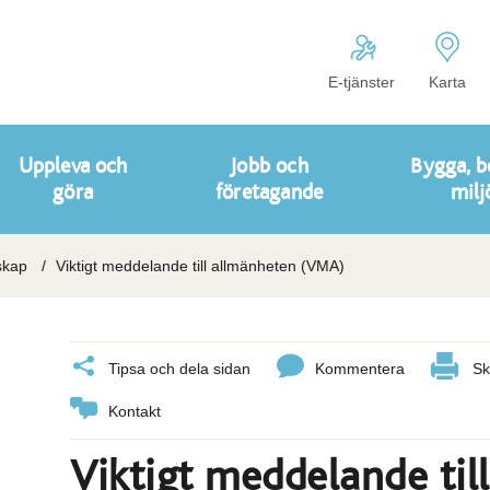
E-tjänster
Karta
Uppleva och
Jobb och
Bygga, b
göra
företagande
milj
skap
Viktigt meddelande till allmänheten (VMA)
Tipsa och dela sidan
Kommentera
Sk
Kontakt
Viktigt meddelande ti