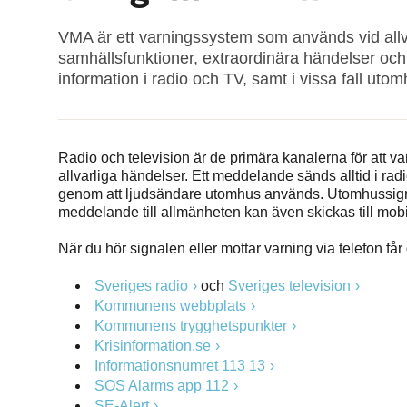
VMA är ett varningssystem som används vid allvar
samhällsfunktioner, extraordinära händelser och
information i radio och TV, samt i vissa fall ut
Radio och television är de primära kanalerna för att v
allvarliga händelser. Ett meddelande sänds alltid i rad
genom att ljudsändare utomhus används. Utomhussignalen
meddelande till allmänheten kan även skickas till mobile
När du hör signalen eller mottar varning via telefon får
Sveriges radio
och
Sveriges television
Kommunens webbplats
Kommunens trygghetspunkter
Krisinformation.se
Informationsnumret 113 13
SOS Alarms app 112
SE-Alert