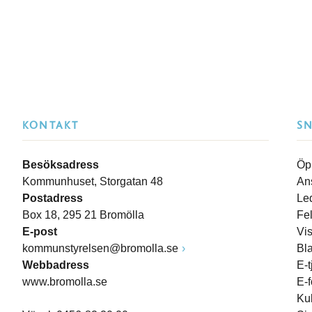
KONTAKT
S
Besöksadress
Öp
Kommunhuset, Storgatan 48
An
Postadress
Le
Box 18, 295 21 Bromölla
Fe
E-post
Vi
kommunstyrelsen@bromolla.se
Bl
Webbadress
E-t
www.bromolla.se
E-
Ku