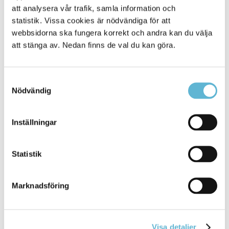
att analysera vår trafik, samla information och
Jourhavande räddningsledare
statistik. Vissa cookies är nödvändiga för att
0709-17 10 50
webbsidorna ska fungera korrekt och andra kan du välja
Anders Haglund
att stänga av. Nedan finns de val du kan göra.
Räddningschef
0456-82 20 67
anders.haglund@bromolla.se
Samtyckesval
Nödvändig
Anders Nordstedt
Insatsledare
0456-82 26 43
anders.nordstedt@bromolla.se
Inställningar
Anders Bengtsson
Brandinspektör/Insatsledare
Statistik
0456-82 22 23
anders.bengtsson@bromolla.se
Marknadsföring
Visa detaljer