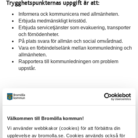
Trygghetspunkternas uppgift är att:
Informera ock kommunicera med allmänheten.
Erbjuda medmänskligt krisstöd.
Erbjuda servicetjänster som evakuering, transporter
och förnödenheter.
På plats svara för allmän och social omvårdnad.
Vara en förbindelselänk mellan kommunledning och
allmänheten.
Rapportera till kommunledningen om problem
uppstår.
Kontakt
Räddningstjänsten
Fågel Fenix väg 1
Välkommen till Bromölla kommun!
Box 18, 295 21 Bromölla
Vi använder webbkakor (cookies) för att förbättra din
0456-82 20 00 vx
upplevelse av bromolla.se. Cookies används också för
raddningstjansten@bromolla.se