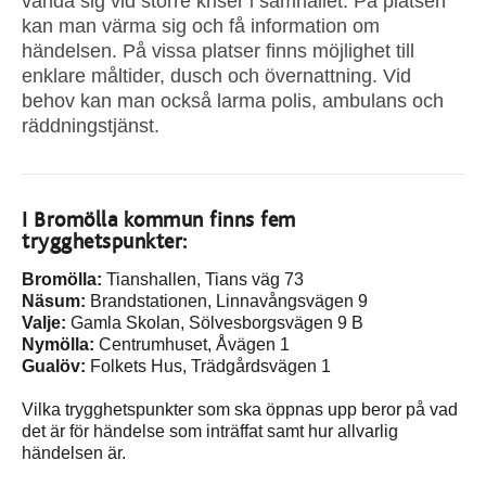
vända sig vid större kriser i samhället. På platsen
kan man värma sig och få information om
händelsen. På vissa platser finns möjlighet till
enklare måltider, dusch och övernattning. Vid
behov kan man också larma polis, ambulans och
räddningstjänst.
I Bromölla kommun finns fem
trygghetspunkter:
Bromölla:
Tianshallen, Tians väg 73
Näsum:
Brandstationen, Linnavångsvägen 9
Valje:
Gamla Skolan, Sölvesborgsvägen 9 B
Nymölla:
Centrumhuset, Åvägen 1
Gualöv:
Folkets Hus, Trädgårdsvägen 1
Vilka trygghetspunkter som ska öppnas upp beror på vad
det är för händelse som inträffat samt hur allvarlig
händelsen är.