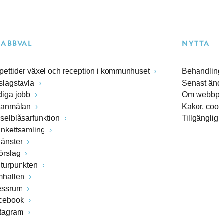
NABBVAL
NYTTA
pettider växel och reception i kommunhuset
Behandling
slagstavla
Senast än
diga jobb
Om webbp
lanmälan
Kakor, coo
sselblåsarfunktion
Tillgängli
ankettsamling
jänster
förslag
lturpunkten
mhallen
essrum
cebook
stagram