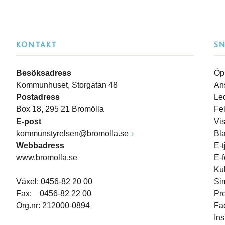
KONTAKT
S
Besöksadress
Öp
Kommunhuset, Storgatan 48
An
Postadress
Le
Box 18, 295 21 Bromölla
Fe
E-post
Vi
kommunstyrelsen@bromolla.se
Bl
Webbadress
E-t
www.bromolla.se
E-
Ku
Växel: 0456-82 20 00
Si
Fax: 0456-82 22 00
Pr
Org.nr: 212000-0894
Fa
In