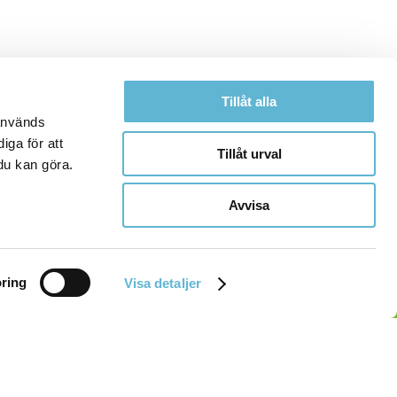
Tillåt alla
 används
iga för att
Tillåt urval
du kan göra.
Avvisa
ring
Visa detaljer