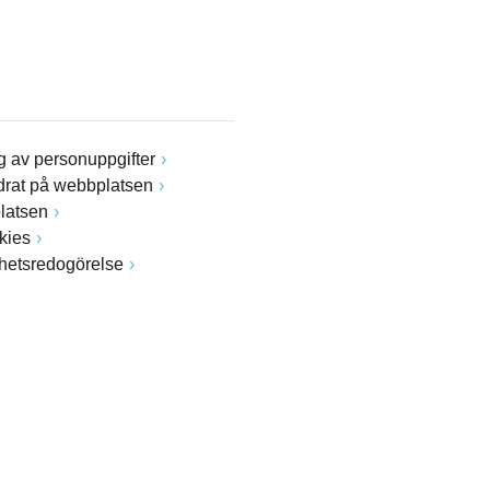
 av personuppgifter
drat på webbplatsen
latsen
kies
ghetsredogörelse