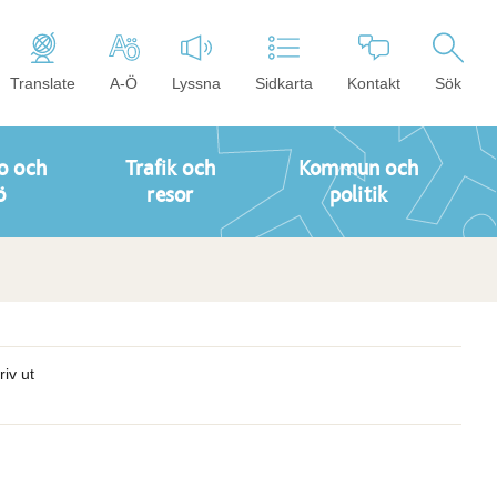
Translate
A-Ö
Lyssna
Sidkarta
Kontakt
Sök
o och
Trafik och
Kommun och
ö
resor
politik
riv ut