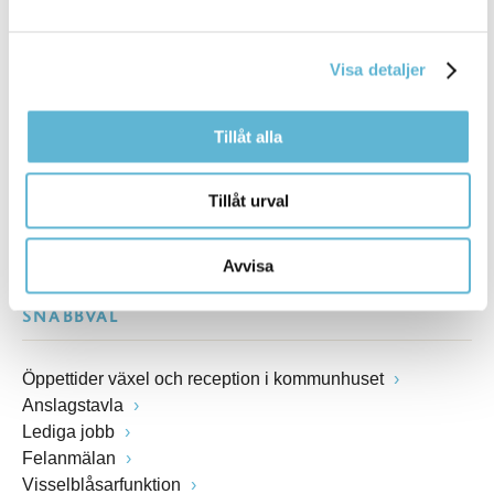
Postadress
Box 18, 295 21 Bromölla
E-post
Visa detaljer
kommunstyrelsen@bromolla.se
Webbadress
Tillåt alla
www.bromolla.se
Växel: 0456-82 20 00
Tillåt urval
Fax: 0456-82 22 00
Org.nr: 212000-0894
Avvisa
SNABBVAL
Öppettider växel och reception i kommunhuset
Anslagstavla
Lediga jobb
Felanmälan
Visselblåsarfunktion