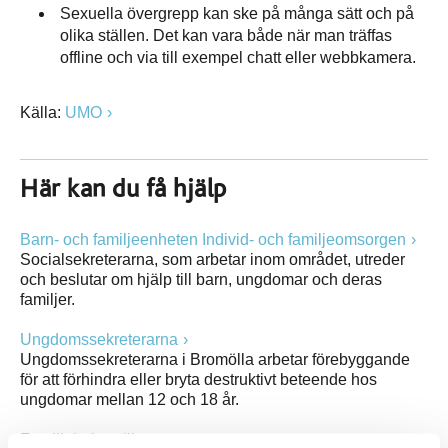
Sexuella övergrepp kan ske på många sätt och på
olika ställen. Det kan vara både när man träffas
offline och via till exempel chatt eller webbkamera.
Källa:
UMO
Här kan du få hjälp
Barn- och familjeenheten Individ- och familjeomsorgen
Socialsekreterarna, som arbetar inom området, utreder
och beslutar om hjälp till barn, ungdomar och deras
familjer.
Ungdomssekreterarna
Ungdomssekreterarna i Bromölla arbetar förebyggande
för att förhindra eller bryta destruktivt beteende hos
ungdomar mellan 12 och 18 år.
Familjebehandling