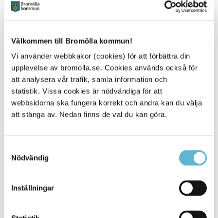
Familjebehandlingen erbjuder stöd, rådgivning och
behandling till familjer med barn mellan 0-18 år. Vid
behov av råd- och stödsamtal – ring oss direkt, du kan
vara anonym. Vid behov av längre, mer omfattande
Välkommen till Bromölla kommun!
insatser, kontakta socialsekreterare för ansökan om insats
hos oss.
Vi använder webbkakor (cookies) för att förbättra din
upplevelse av bromolla.se. Cookies används också för
Elevhälsan
att analysera vår trafik, samla information och
I Bromölla kommun har vi ett centralt elevhälsoteam som
statistik. Vissa cookies är nödvändiga för att
består av psykolog,
webbsidorna ska fungera korrekt och andra kan du välja
förskolekonsulent/särskolesamordnare, specialpedagog,
kuratorer samt skolsköterskor. Den kommunala
att stänga av. Nedan finns de val du kan göra.
elevhälsan tillhandahåller medicinsk, psykologisk, social
och specialpedagogisk kompetens.
Samtyckesval
Elevhälsoarbetet är förebyggande och hälsofrämjande
Nödvändig
och innebär en förskjutning från ”riskfaktorer till
friskfaktorer”, från vuxenperspektiv till barn/elevperspektiv
samt från information till dialog. Du kommer i kontakt med
Inställningar
elevhälsans personal via ditt barns skola.
Barn- och ungdomspsykiatrin BUP (Region Skåne)