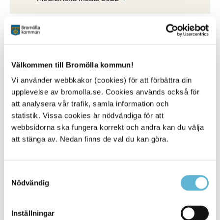
Patientsäkerhetsberättelse
Välkommen till Bromölla kommun!
elevhälsans psykologiska insats
Vi använder webbkakor (cookies) för att förbättra din
Patientsäkerhetsberättelse elevhälsans
upplevelse av bromolla.se. Cookies används också för
psykologiska insats 2024
att analysera vår trafik, samla information och
Patientsäkerhetsberättelse elevhälsans
statistik. Vissa cookies är nödvändiga för att
psykologiska insats 2023
webbsidorna ska fungera korrekt och andra kan du välja
Patientsäkerhetsberättelse elevhälsans
att stänga av. Nedan finns de val du kan göra.
psykologiska insats 2022
Samtyckesval
Nödvändig
Kontakt
Nuray Iliev
Inställningar