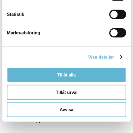
Medicinskt ansvarig
sjuksköterska/verksamhetsutvecklare
0456-82 23 42
Statistik
nurayerol.iliev@bromolla.se
Maria Nilsson
Marknadsföring
Medicinskt ledningsansvarig skolsköterska
0456-82 21 48
maria.nilsson@bromolla.se
Visa detaljer
Mattias Sturk
Skolpsykolog
0456-82 20 85
Tillåt alla
(SMS0721-66 31 84)
mattias.sturk@bromolla.se
Tillåt urval
Avvisa
Sidan senast uppdaterad:
den 26 March 2026